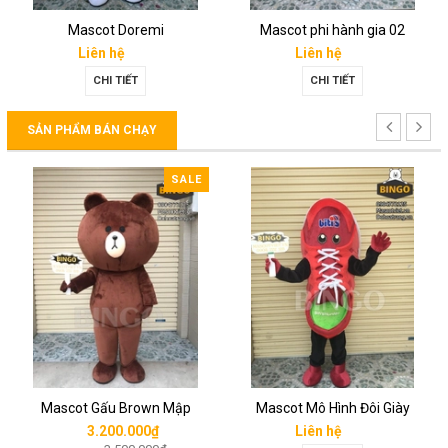
Mascot Doremi
Mascot phi hành gia 02
Liên hệ
Liên hệ
CHI TIẾT
CHI TIẾT
SẢN PHẨM BÁN CHẠY
SALE
Mascot Gấu Brown Mập
Mascot Mô Hình Đôi Giày
3.200.000₫
Liên hệ