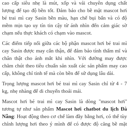
cao cấp siêu nhẹ là mút, xốp và vải chuyên dụng chất
lượng để tạo độ bền tốt. Đảm bảo cho bề mặt mascot hơi
bé trai mì cay Sasin bền màu, hạn chế bụi bẩn và có độ
mềm mịn tạo uy tín tin cậy từ ánh nhìn đến cảm giác sờ
chạm nếu thực khách có chạm vào mascot.
Các điểm tiếp nối giữa các bộ phận mascot hơi bé trai mì
cay Sasin được may cẩn thận, để đảm bảo tính thẩm mĩ và
chân thật cho ánh mắt khi nhìn. Với đường may được
chăm chút theo tiêu chuẩn sản xuất các sản phẩm may cao
cấp, không chỉ tinh tế mà còn bền để sử dụng lâu dài.
Trọng lượng mascot hơi bé trai mì cay Sasin chỉ từ 4 - 7
kg, nhẹ nhàng để di chuyển thoải mái.
Mascot hơi bé trai mì cay Sasin là dòng "mascot hơi"
tương tự như sản phẩm
Mascot hơi chatbot du lịch Đà
Nẵng
: Hoạt động theo cơ chế làm đầy bằng hơi, có thể tùy
chỉnh lượng hơi theo ý mình để có được độ căng bề mặt