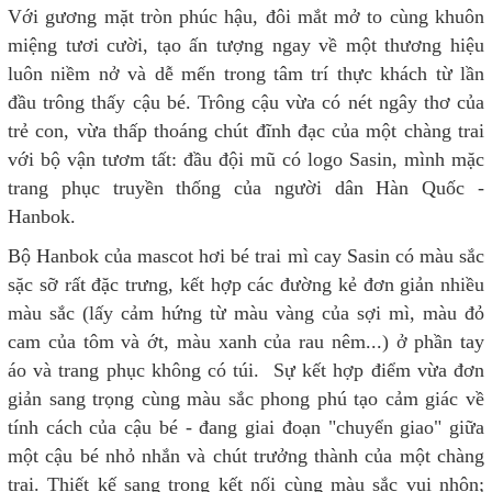
Với gương mặt tròn phúc hậu, đôi mắt mở to cùng khuôn
miệng tươi cười, tạo ấn tượng ngay về một thương hiệu
luôn niềm nở và dễ mến trong tâm trí thực khách từ lần
đầu trông thấy cậu bé. Trông cậu vừa có nét ngây thơ của
trẻ con, vừa thấp thoáng chút đĩnh đạc của một chàng trai
với bộ vận tươm tất: đầu đội mũ có logo Sasin, mình mặc
trang phục truyền thống của người dân Hàn Quốc -
Hanbok.
Bộ Hanbok của mascot hơi bé trai mì cay Sasin có màu sắc
sặc sỡ rất đặc trưng, kết hợp các đường kẻ đơn giản nhiều
màu sắc (lấy cảm hứng từ màu vàng của sợi mì, màu đỏ
cam của tôm và ớt, màu xanh của rau nêm...) ở phần tay
áo và trang phục không có túi. Sự kết hợp điểm vừa đơn
giản sang trọng cùng màu sắc phong phú tạo cảm giác về
tính cách của cậu bé - đang giai đoạn "chuyển giao" giữa
một cậu bé nhỏ nhắn và chút trưởng thành của một chàng
trai. Thiết kế sang trọng kết nối cùng màu sắc vui nhộn;