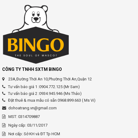
CÔNG TY TNHH SXTM BINGO
23A,Đường Thới An 10,Phường Thới An,Quận 12
Tư vấn báo giá 1 :0904.772.125 (Mr Sam)
Tư vấn báo giá 2 :0934.945.946 (Ms Thảo)
Đặt thuê & mua mẫu có sẵn 0968.899.663 ( Ms Vi)
dohoatrang.vn@gmail.com
MST: 0314709887
Ngày cấp: 03/11/2017
Nơi cấp: Sở KH và ĐT Tp HCM