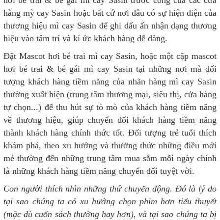
hơi bé trai & bé gái mì cay Sasin trước cổng của các cửa
hàng mỳ cay Sasin hoặc bất cứ nơi đâu có sự hiện diện của
thương hiệu mì cay Sasin để ghi dấu ấn nhận dạng thương
hiệu vào tâm trí và kí ức khách hàng dễ dàng.
Đặt Mascot hơi bé trai mì cay Sasin, hoặc một cặp mascot
hơi bé trai & bé gái mì cay Sasin tại những nơi mà đối
tượng khách hàng tiềm năng của nhãn hàng mì cay Sasin
thường xuất hiện (trung tâm thương mại, siêu thị, cửa hàng
tự chọn...) để thu hút sự tò mò của khách hàng tiềm năng
về thương hiệu, giúp chuyển đổi khách hàng tiềm năng
thành khách hàng chính thức tốt. Đối tượng trẻ tuổi thích
khám phá, theo xu hướng và thưởng thức những điều mới
mẻ thường đến những trung tâm mua sắm mỗi ngày chính
là những khách hàng tiềm năng chuyển đổi tuyệt vời.
Con người thích nhìn những thứ chuyển động. Đó là lý do
tại sao chúng ta có xu hướng chọn phim hơn tiểu thuyết
(mặc dù cuốn sách thường hay hơn), và tại sao chúng ta bị