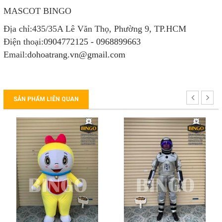
MASCOT BINGO
Địa chỉ:435/35A Lê Văn Thọ, Phường 9, TP.HCM
Điện thoại:
0904772125 - 0968899663
Email:
dohoatrang.vn@gmail.com
SẢN PHẨM LIÊN QUAN