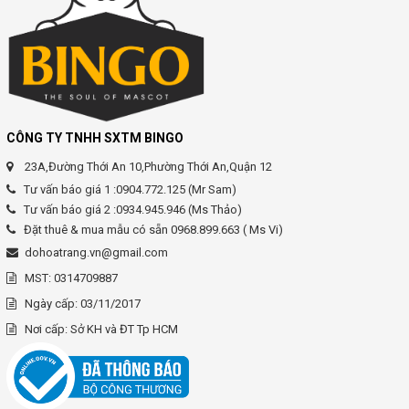
CÔNG TY TNHH SXTM BINGO
23A,Đường Thới An 10,Phường Thới An,Quận 12
Tư vấn báo giá 1 :0904.772.125 (Mr Sam)
Tư vấn báo giá 2 :0934.945.946 (Ms Thảo)
Đặt thuê & mua mẫu có sẵn 0968.899.663 ( Ms Vi)
dohoatrang.vn@gmail.com
MST: 0314709887
Ngày cấp: 03/11/2017
Nơi cấp: Sở KH và ĐT Tp HCM