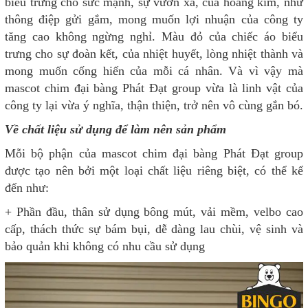
biểu trưng cho sức mạnh, sự vươn xa, của hoàng kim, như
thông điệp gửi gắm, mong muốn lợi nhuận của công ty
tăng cao không ngừng nghỉ. Màu đỏ của chiếc áo biểu
trưng cho sự đoàn kết, của nhiệt huyết, lòng nhiệt thành và
mong muốn cống hiến của mỗi cá nhân. Và vì vậy mà
mascot chim đại bàng Phát Đạt group vừa là linh vật của
công ty lại vừa ý nghĩa, thận thiện, trở nên vô cùng gắn bó.
Về chất liệu sử dụng để làm nên sản phẩm
Mỗi bộ phận của mascot chim đại bàng Phát Đạt group
được tạo nên bởi một loại chất liệu riêng biệt, có thể kể
đến như:
+ Phần đầu, thân sử dụng bông mút, vải mềm, velbo cao
cấp, thách thức sự bám bụi, dễ dàng lau chùi, vệ sinh và
bảo quản khi không có nhu cầu sử dụng