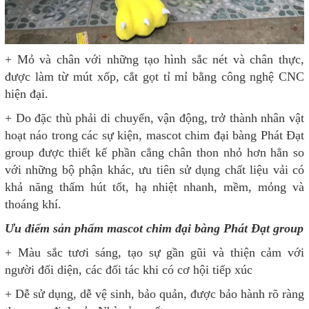
+ Mỏ và chân với những tạo hình sắc nét và chân thực,
được làm từ mút xốp, cắt gọt tỉ mỉ bằng công nghệ CNC
hiện đại.
+ Do đặc thù phải di chuyển, vận động, trở thành nhân vật
hoạt náo trong các sự kiện, mascot chim đại bàng Phát Đạt
group được thiết kế phần cẳng chân thon nhỏ hơn hẳn so
với những bộ phận khác, ưu tiên sử dụng chất liệu vải có
khả năng thấm hút tốt, hạ nhiệt nhanh, mềm, mỏng và
thoáng khí.
Ưu điểm sản phẩm mascot chim đại bàng Phát Đạt group
+ Màu sắc tươi sáng, tạo sự gần gũi và thiện cảm với
người đối diện, các đối tác khi có cơ hội tiếp xúc
+ Dễ sử dụng, dễ vệ sinh, bảo quản, được bảo hành rõ ràng