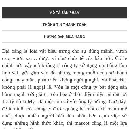
MÔ TẢ SẢN PHẨM
THÔNG TIN THANH TOÁN
HƯỚNG DẪN MUA HÀNG
Đại bàng là loài vật biểu trưng cho sự dũng mãnh, vươn
cao, vươn xa,… được ví như chúa tể của bầu trời. Có lẽ
chính bởi vậy mà không ít công ty sử dụng đại bàng làm
linh vật, gửi gắm vào đó những mong muốn của sự thành
công, may mắn, phát triển không ngừng nghỉ. Và Phát Đạt
không phải là ngoại lệ. Vốn là một công ty bất động sản
hùng mạnh với giá trị vốn hóa ở thời điểm hiện tại đạt tới
1,3 tỷ đô la Mỹ - là một con số vô cùng lý tưởng. Giờ đây,
để tên tuổi của công ty được quảng bá một cách mạnh mẽ
nhất, được nhiều người biết đến nhất, bên cạnh việc sử
dụng những hình thức khác, thì mascot cũng là một lựa