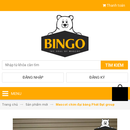
Thanh toán
TÌM KIẾM
ĐĂNG NHẬP
ĐĂNG KÝ
MENU
Trang chủ
Sản phẩm mới
Mascot chim đại bàng Phát Đạt group