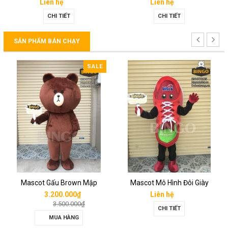
Liên hệ
Liên hệ
CHI TIẾT
CHI TIẾT
SẢN PHẨM BÁN CHẠY
SALE
Mascot Gấu Brown Mập
Mascot Mô Hình Đôi Giày
3.200.000₫
Liên hệ
3.500.000₫
CHI TIẾT
MUA HÀNG