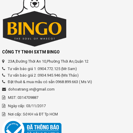
CÔNG TY TNHH SXTM BINGO
23A,Đường Thới An 10,Phường Thới An,Quận 12
Tư vấn báo giá 1 :0904.772.125 (Mr Sam)
Tư vấn báo giá 2 :0934.945.946 (Ms Thảo)
Đặt thuê & mua mẫu có sẵn 0968.899.663 ( Ms Vi)
dohoatrang.vn@gmail.com
MST: 0314709887
Ngày cấp: 03/11/2017
Nơi cấp: Sở KH và ĐT Tp HCM