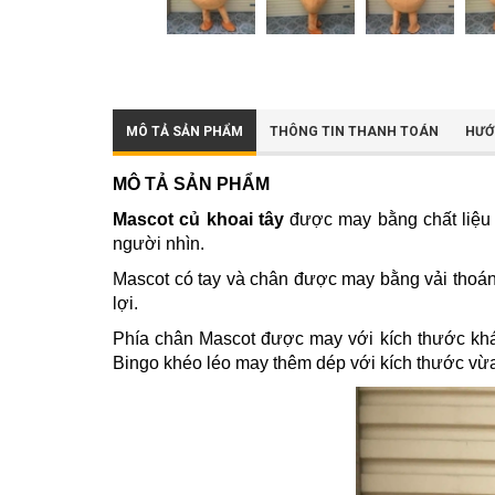
MÔ TẢ SẢN PHẨM
THÔNG TIN THANH TOÁN
HƯỚ
MÔ TẢ SẢN PHẨM
Mascot củ khoai tây
được may bằng chất liệu 
người nhìn.
Mascot có tay và chân được may bằng vải thoáng
lợi.
Phía chân Mascot được may với kích thước khá l
Bingo khéo léo may thêm dép với kích thước vừa