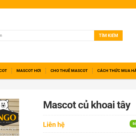
TÌM KIẾM
COT
MASCOT HƠI
CHO THUÊ MASCOT
CÁCH THỨC MUA H
Mascot củ khoai tây
Liên hệ
Đ