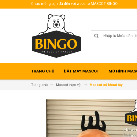
Chào mừng bạn đã đến với website MASCOT BINGO
TRANG CHỦ
ĐẶT MAY MASCOT
MÔ HÌNH MAS
Trang chủ
Mascot thực vật
Mascot củ khoai tây