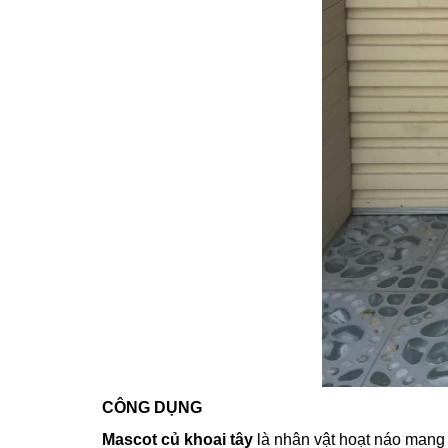
CÔNG DỤNG
Mascot củ khoai tây
là nhân vật hoạt náo mang 