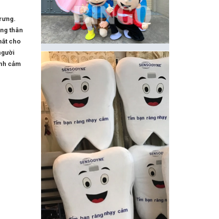
rưng.
ùng thân
mắt cho
người
ình cảm