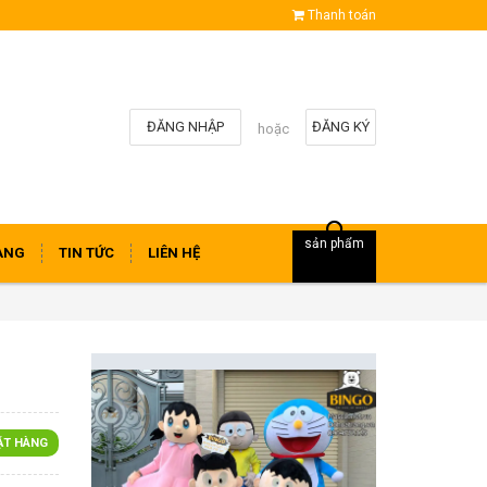
Thanh toán
ĐĂNG NHẬP
ĐĂNG KÝ
hoặc
sản phẩm
ÀNG
TIN TỨC
LIÊN HỆ
ẶT HÀNG