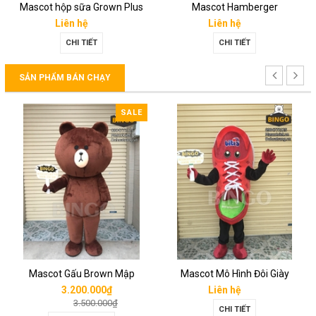
Mascot hộp sữa Grown Plus
Mascot Hamberger
Liên hệ
Liên hệ
CHI TIẾT
CHI TIẾT
SẢN PHẨM BÁN CHẠY
SALE
Mascot Gấu Brown Mập
Mascot Mô Hình Đôi Giày
3.200.000₫
Liên hệ
3.500.000₫
CHI TIẾT