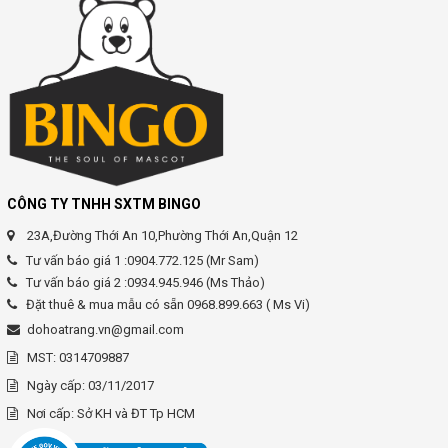
CÔNG TY TNHH SXTM BINGO
23A,Đường Thới An 10,Phường Thới An,Quận 12
Tư vấn báo giá 1 :0904.772.125 (Mr Sam)
Tư vấn báo giá 2 :0934.945.946 (Ms Thảo)
Đặt thuê & mua mẫu có sẵn 0968.899.663 ( Ms Vi)
dohoatrang.vn@gmail.com
MST: 0314709887
Ngày cấp: 03/11/2017
Nơi cấp: Sở KH và ĐT Tp HCM