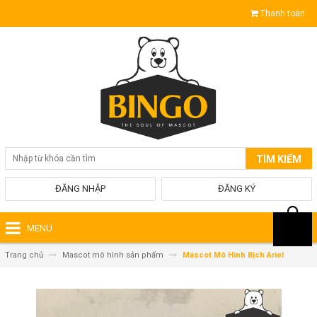
Thanh toán
TÌM KIẾM
ĐĂNG NHẬP
ĐĂNG KÝ
MENU
Trang chủ
Mascot mô hình sản phẩm
Mascot Mô Hình Bịch Ariel