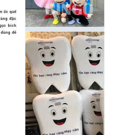
m ốc quế
vàng đặc
gọc bích
 dùng dễ