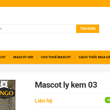
TÌM KIẾM
COT
MASCOT HƠI
CHO THUÊ MASCOT
CÁCH THỨC MUA H
Mascot ly kem 03
Liên hệ
Đ