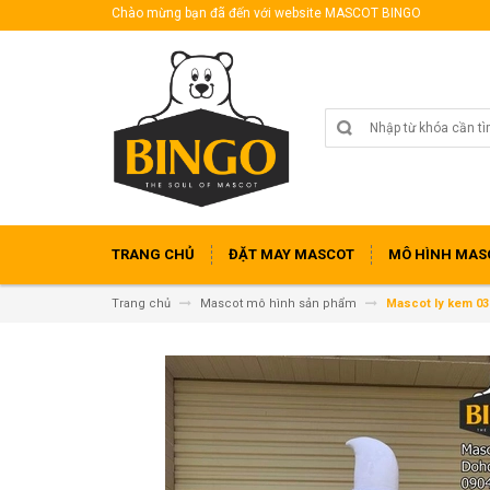
Chào mừng bạn đã đến với website MASCOT BINGO
TRANG CHỦ
ĐẶT MAY MASCOT
MÔ HÌNH MAS
Trang chủ
Mascot mô hình sản phẩm
Mascot ly kem 03