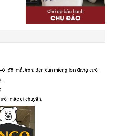
ới đôi mắt tròn, đen cùn miệng lớn đang cười.
u.
c.
người mặc di chuyển.