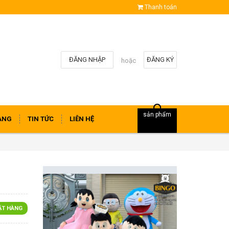
Thanh toán
ĐĂNG NHẬP
ĐĂNG KÝ
hoặc
sản phẩm
ÀNG
TIN TỨC
LIÊN HỆ
ẶT HÀNG