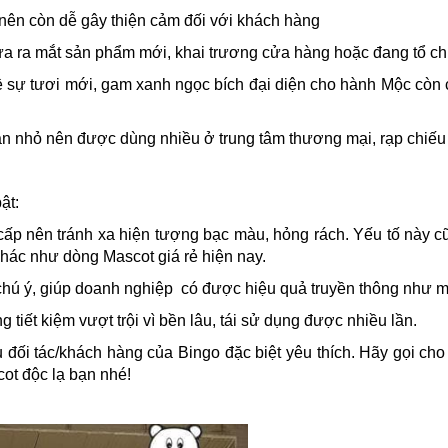
 nên còn dễ gây thiện cảm đối với khách hàng
ừa ra mắt sản phẩm mới, khai trương cửa hàng hoặc đang tổ ch
ề sự tươi mới, gam xanh ngọc bích đại diện cho hành Mộc còn 
ạn nhỏ nên được dùng nhiều ở trung tâm thương mại, rạp chiếu
ật:
cấp nên tránh xa hiện tượng bạc màu, hỏng rách. Yếu tố này c
khác như dòng Mascot giá rẻ hiện nay.
 chú ý, giúp doanh nghiệp có được hiệu quả truyền thông như 
iết kiệm vượt trội vì bền lâu, tái sử dụng được nhiều lần.
đối tác/khách hàng của Bingo đặc biệt yêu thích. Hãy gọi ch
cot độc lạ bạn nhé!