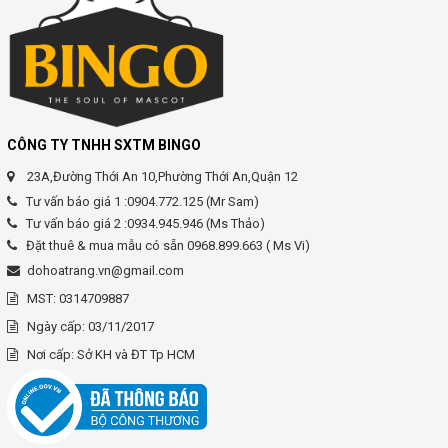
CÔNG TY TNHH SXTM BINGO
23A,Đường Thới An 10,Phường Thới An,Quận 12
Tư vấn báo giá 1 :0904.772.125 (Mr Sam)
Tư vấn báo giá 2 :0934.945.946 (Ms Thảo)
Đặt thuê & mua mẫu có sẵn 0968.899.663 ( Ms Vi)
dohoatrang.vn@gmail.com
MST: 0314709887
Ngày cấp: 03/11/2017
Nơi cấp: Sở KH và ĐT Tp HCM