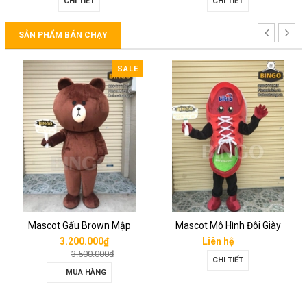
CHI TIẾT
CHI TIẾT
SẢN PHẨM BÁN CHẠY
SALE
Mascot Gấu Brown Mập
Mascot Mô Hình Đôi Giày
3.200.000₫
Liên hệ
3.500.000₫
CHI TIẾT
MUA HÀNG