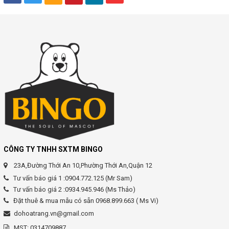
CÔNG TY TNHH SXTM BINGO
23A,Đường Thới An 10,Phường Thới An,Quận 12
Tư vấn báo giá 1 :0904.772.125 (Mr Sam)
Tư vấn báo giá 2 :0934.945.946 (Ms Thảo)
Đặt thuê & mua mẫu có sẵn 0968.899.663 ( Ms Vi)
dohoatrang.vn@gmail.com
MST: 0314709887