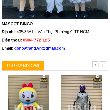
MASCOT BINGO
Địa chỉ:
435/35A Lê Văn Thọ, Phường 9, TP.HCM
0904 772 125
Điện thoại:
Email:
dohoatrang.vn@gmail.com
SẢN PHẨM LIÊN QUAN