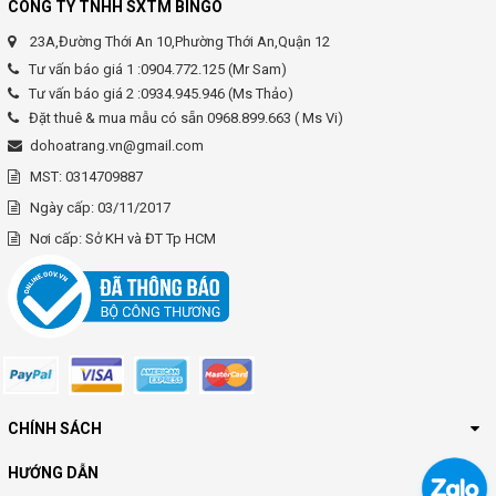
CÔNG TY TNHH SXTM BINGO
23A,Đường Thới An 10,Phường Thới An,Quận 12
Tư vấn báo giá 1 :0904.772.125 (Mr Sam)
Tư vấn báo giá 2 :0934.945.946 (Ms Thảo)
Đặt thuê & mua mẫu có sẵn 0968.899.663 ( Ms Vi)
dohoatrang.vn@gmail.com
MST: 0314709887
Ngày cấp: 03/11/2017
Nơi cấp: Sở KH và ĐT Tp HCM
CHÍNH SÁCH
HƯỚNG DẪN