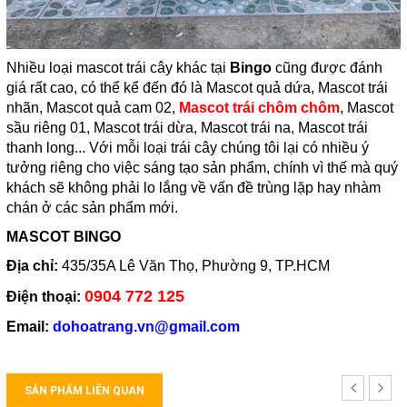
Nhiều loại mascot trái cây khác tại
Bingo
cũng được đánh
giá rất cao, có thể kể đến đó là Mascot quả dứa, Mascot trái
nhãn, Mascot quả cam 02,
Mascot trái chôm chôm
, Mascot
sầu riêng 01, Mascot trái dừa, Mascot trái na, Mascot trái
thanh long... Với mỗi loại trái cây chúng tôi lại có nhiều ý
tưởng riêng cho việc sáng tạo sản phẩm, chính vì thế mà quý
khách sẽ không phải lo lắng về vấn đề trùng lặp hay nhàm
chán ở các sản phẩm mới.
MASCOT BINGO
Địa chỉ:
435/35A Lê Văn Thọ, Phường 9, TP.HCM
0904 772 125
Điện thoại:
Email:
dohoatrang.vn@gmail.com
SẢN PHẨM LIÊN QUAN