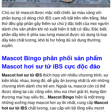
Chú sư tử mascot được mặc một chiếc áo màu vàng với
phần bụng có dòng chữ iBS cam nổi bật trên nền trắng. Mọi
thứ đều góp phần gây thêm sự chú ý đặc biệt của mọi người
dành cho sản phẩm khi nó xuất hiện ở bất cứ đâu. Đặc biệt,
phần dây kéo ở phía sau lưng mascot được sử dụng là loại
dây kéo chất lượng, khó bị hư hỏng dù sử dụng thường
xuyên.
Mascot Bingo phân phối sản phẩm
Mascot hơi sư tử iBS cực độc đáo
Mascot hơi sư tử iBS
thích hợp với nhiều chương trình, sự
kiện khác nhau, trong đó, dễ gây ấn tượng nhất là với những
chương trình dành cho trẻ em. Ngoài ra, mascot còn có thể
được dùng tại các công viên, khu vui chơi giải trí, trung tâm
thương mại hay siêu thị...
Mascot Bingo
hiện là một trong
những xưởng may mascot hơi uy tín nhất, cung cấp
Mascot
hơi sư tử iBS
chất lượng, cao cấp với bộ lông siêu mượt