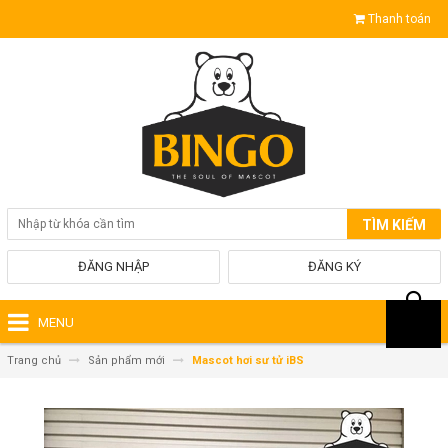
Thanh toán
TÌM KIẾM
ĐĂNG NHẬP
ĐĂNG KÝ
MENU
Trang chủ
Sản phẩm mới
Mascot hơi sư tử iBS