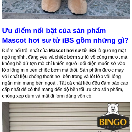
Ưu điểm nổi bật của sản phẩm
Mascot hơi sư tử iBS gồm những gì?
Điểm nổi trội nhất của
Mascot hơi sư tử iBS
là gương mặt
ngộ nghĩnh, đáng yêu và chiếc bờm sư tử vô cùng mượt mà,
không hề dữ tợn mà chỉ khiến người đối diện muốn sờ vào
lớp lông mịn trên chiếc bờm mà thôi. Sản phẩm được may
với chất liệu chống thoát hơi bên trong và lót lớp vải lông
ngắn mịn màng bên ngoài. Tất cả chất liệu đều đảm bảo cao
cấp nhất để có thể mang đến độ bền tối ưu cho sản phẩm,
chống xẹp dúm và mất đi form dáng vốn có.