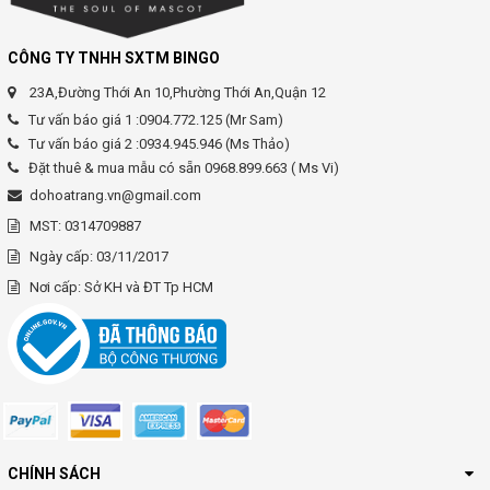
CÔNG TY TNHH SXTM BINGO
23A,Đường Thới An 10,Phường Thới An,Quận 12
Tư vấn báo giá 1 :0904.772.125 (Mr Sam)
Tư vấn báo giá 2 :0934.945.946 (Ms Thảo)
Đặt thuê & mua mẫu có sẵn 0968.899.663 ( Ms Vi)
dohoatrang.vn@gmail.com
MST: 0314709887
Ngày cấp: 03/11/2017
Nơi cấp: Sở KH và ĐT Tp HCM
CHÍNH SÁCH