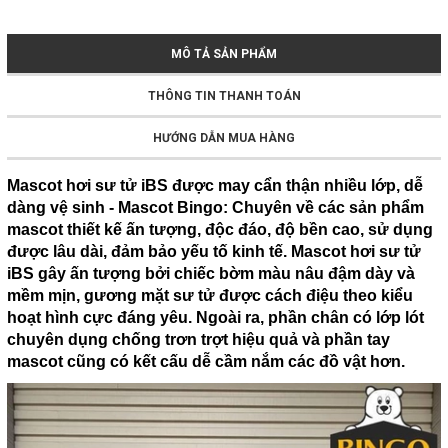
MÔ TẢ SẢN PHẨM
THÔNG TIN THANH TOÁN
HƯỚNG DẪN MUA HÀNG
Mascot hơi sư tử iBS được may cẩn thận nhiều lớp, dễ
dàng vệ sinh - Mascot Bingo: Chuyên về các sản phẩm
mascot thiết kế ấn tượng, độc đáo, độ bền cao, sử dụng
được lâu dài, đảm bảo yếu tố kinh tế. Mascot hơi sư tử
iBS gây ấn tượng bởi chiếc bờm màu nâu đậm dày và
mềm mịn, gương mặt sư tử được cách điệu theo kiểu
hoạt hình cực đáng yêu. Ngoài ra, phần chân có lớp lót
chuyên dụng chống trơn trợt hiệu quả và phần tay
mascot cũng có kết cấu dễ cầm nắm các đồ vật hơn.