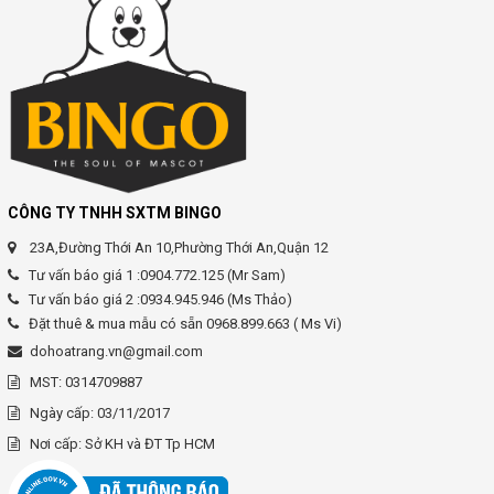
CÔNG TY TNHH SXTM BINGO
23A,Đường Thới An 10,Phường Thới An,Quận 12
Tư vấn báo giá 1 :0904.772.125 (Mr Sam)
Tư vấn báo giá 2 :0934.945.946 (Ms Thảo)
Đặt thuê & mua mẫu có sẵn 0968.899.663 ( Ms Vi)
dohoatrang.vn@gmail.com
MST: 0314709887
Ngày cấp: 03/11/2017
Nơi cấp: Sở KH và ĐT Tp HCM