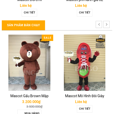
Liên hệ
Liên hệ
CHI TIẾT
CHI TIẾT
SẢN PHẨM BÁN CHẠY
SALE
Mascot Gấu Brown Mập
Mascot Mô Hình Đôi Giày
3.200.000₫
Liên hệ
3.500.000₫
CHI TIẾT
MUA HÀNG