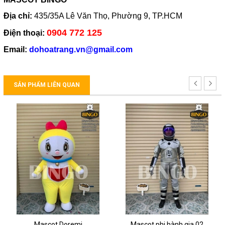
Địa chỉ:
435/35A Lê Văn Thọ, Phường 9, TP.HCM
0904 772 125
Điện thoại:
Email:
dohoatrang.vn@gmail.com
SẢN PHẨM LIÊN QUAN
Mascot Doremi
Mascot phi hành gia 02