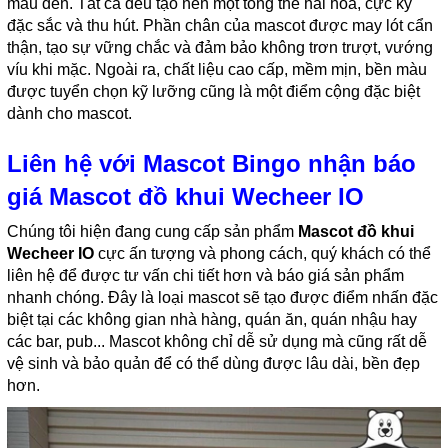
màu đen. Tất cả đều tạo nên một tổng thể hài hòa, cực kỳ
đặc sắc và thu hút. Phần chân của mascot được may lót cẩn
thận, tạo sự vững chắc và đảm bảo không trơn trượt, vướng
víu khi mặc. Ngoài ra, chất liệu cao cấp, mềm mịn, bền màu
được tuyển chọn kỹ lưỡng cũng là một điểm cộng đặc biệt
dành cho mascot.
Liên hệ với Mascot Bingo nhận báo
giá Mascot đồ khui Wecheer IO
Chúng tôi hiện đang cung cấp sản phẩm
Mascot đồ khui
Wecheer IO
cực ấn tượng và phong cách, quý khách có thể
liên hệ để được tư vấn chi tiết hơn và báo giá sản phẩm
nhanh chóng. Đây là loại mascot sẽ tạo được điểm nhấn đặc
biệt tại các không gian nhà hàng, quán ăn, quán nhậu hay
các bar, pub... Mascot không chỉ dễ sử dụng mà cũng rất dễ
vệ sinh và bảo quản để có thể dùng được lâu dài, bền đẹp
hơn.