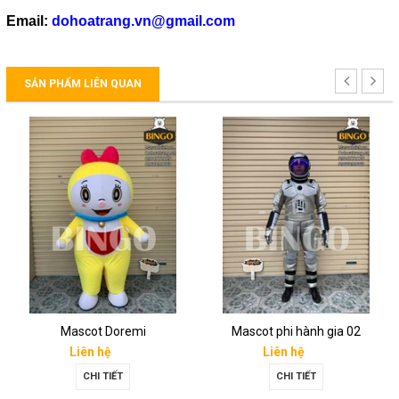
Email:
dohoatrang.vn@gmail.com
SẢN PHẨM LIÊN QUAN
Mascot Doremi
Mascot phi hành gia 02
Liên hệ
Liên hệ
CHI TIẾT
CHI TIẾT