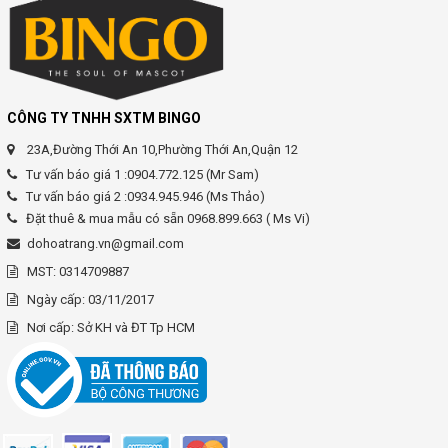
CÔNG TY TNHH SXTM BINGO
23A,Đường Thới An 10,Phường Thới An,Quận 12
Tư vấn báo giá 1 :0904.772.125 (Mr Sam)
Tư vấn báo giá 2 :0934.945.946 (Ms Thảo)
Đặt thuê & mua mẫu có sẵn 0968.899.663 ( Ms Vi)
dohoatrang.vn@gmail.com
MST: 0314709887
Ngày cấp: 03/11/2017
Nơi cấp: Sở KH và ĐT Tp HCM