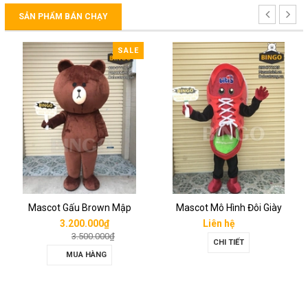
SẢN PHẨM BÁN CHẠY
SALE
Mascot Gấu Brown Mập
Mascot Mô Hình Đôi Giày
3.200.000₫
Liên hệ
3.500.000₫
CHI TIẾT
MUA HÀNG