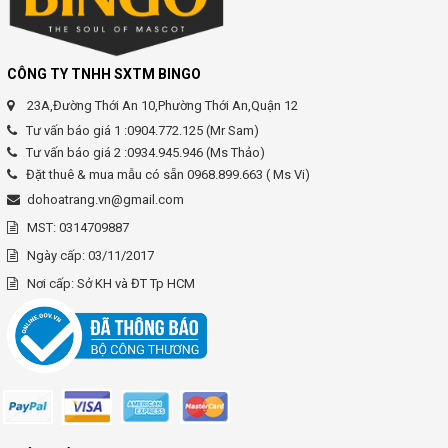
CÔNG TY TNHH SXTM BINGO
23A,Đường Thới An 10,Phường Thới An,Quận 12
Tư vấn báo giá 1 :0904.772.125 (Mr Sam)
Tư vấn báo giá 2 :0934.945.946 (Ms Thảo)
Đặt thuê & mua mẫu có sẵn 0968.899.663 ( Ms Vi)
dohoatrang.vn@gmail.com
MST: 0314709887
Ngày cấp: 03/11/2017
Nơi cấp: Sở KH và ĐT Tp HCM