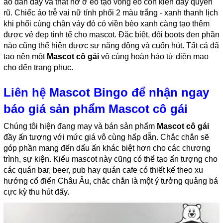
áo đan dây và thắt nơ ở eo tạo vòng eo con kiến đầy quyến
rũ. Chiếc áo trễ vai nữ tính phối 2 màu trắng - xanh thanh lịch
khi phối cùng chân váy đỏ có viền bèo xanh càng tạo thêm
được vẻ đẹp tinh tế cho mascot. Đặc biệt, đôi boots đen phần
nào cũng thể hiện được sự năng động và cuốn hút. Tất cả đã
tạo nên một
Mascot cô gái
vô cùng hoàn hảo từ diện mạo
cho đến trang phục.
Liên hệ Mascot Bingo để nhận ngay
báo giá sản phẩm Mascot cô gái
Chúng tôi hiện đang may và bán sản phẩm
Mascot cô gái
đầy ấn tượng với mức giá vô cùng hấp dẫn. Chắc chắn sẽ
góp phần mang đến dấu ấn khác biệt hơn cho các chương
trình, sự kiện. Kiểu mascot này cũng có thể tạo ấn tượng cho
các quán bar, beer, pub hay quán cafe có thiết kế theo xu
hướng cổ điển Châu Âu, chắc chắn là một ý tưởng quảng bá
cực kỳ thu hút đấy.