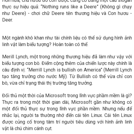
Hơn nữa, chú hươu đó còn được củng cố bằng một câu slogan
thực sự hiệu quả: “Nothing runs like a Deere” (Không gì chạy
như Deere) - chơi chữ Deere tên thương hiệu và Con hươu -
Deer.
Một ngành khô khan như tài chính liệu có thể sử dụng hình ảnh
linh vật làm biểu tượng? Hoàn toàn có thể.
Merill Lynch, một trong những thương hiệu đã làm như vậy với
biểu tượng con bò. Điểm cộng thêm của chiến lược này chính là
câu định vị: “Merrill Lynch is bullish on America” (Merrill Lynch
tạo tăng trưởng cho nước Mỹ). Từ Bullish có thể vừa chỉ con
bò, vừa chỉ trạng thái thị trường tăng trưởng.
Đối thủ một thời của Microsoft trong lĩnh vực phầm mềm là gì?
Thực ra trong một thời gian dài, Microsoft gần như không có
một đối thủ thực sự trong lĩnh vực phần mềm. Nhưng nếu để
nhắc lại, người ta thường nhớ đến cái tên Linux. Cái tên Linux
được củng cố trong tâm trí người tiêu dùng với hình ảnh linh
vật là chú chim cánh cụt.