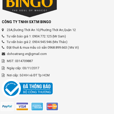
CÔNG TY TNHH SXTM BINGO
23A,Đường Thới An 10,Phường Thới An,Quận 12
Tư vấn báo giá 1 :0904.772.125 (Mr Sam)
Tư vấn báo giá 2 :0934.945.946 (Ms Thảo)
Đặt thuê & mua mẫu có sẵn 0968.899.663 ( Ms Vi)
dohoatrang.vn@gmail.com
MST: 0314709887
Ngày cấp: 03/11/2017
Nơi cấp: Sở KH và ĐT Tp HCM