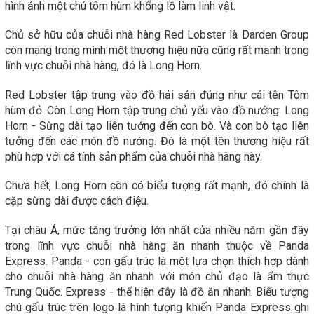
hình ảnh một chú tôm hùm khổng lồ làm linh vật.
Chủ sở hữu của chuỗi nhà hàng Red Lobster là Darden Group
còn mang trong mình một thương hiệu nữa cũng rất mạnh trong
lĩnh vực chuỗi nhà hàng, đó là Long Horn.
Red Lobster tập trung vào đồ hải sản đúng như cái tên Tôm
hùm đỏ. Còn Long Horn tập trung chủ yếu vào đồ nướng: Long
Horn - Sừng dài tạo liên tưởng đến con bò. Và con bò tạo liên
tưởng đến các món đồ nướng. Đó là một tên thương hiệu rất
phù hợp với cá tính sản phẩm của chuỗi nhà hàng này.
Chưa hết, Long Horn còn có biểu tượng rất mạnh, đó chính là
cặp sừng dài được cách điệu.
Tại châu Á, mức tăng trưởng lớn nhất của nhiều năm gần đây
trong lĩnh vực chuỗi nhà hàng ăn nhanh thuộc về Panda
Express. Panda - con gấu trúc là một lựa chọn thích hợp dành
cho chuỗi nhà hàng ăn nhanh với món chủ đạo là ẩm thực
Trung Quốc. Express - thể hiện đây là đồ ăn nhanh. Biểu tượng
chú gấu trúc trên logo là hình tượng khiến Panda Express ghi