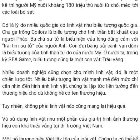
kê thì người Mỹ nuôi khoảng 180 triệu thú nuôi từ chó, mèo tới
các loài bò sát.
Đó là lý do nhiều quốc gia có linh vật như biểu tượng quốc gia.
Chú gà trống Goilois là biểu tượng cho tinh thần bất khuất của
người Pháp. Ba chú sư tử là biểu hiện của lòng dũng cảm với
“trái tim sư tử” của người Anh. Con đại bàng sải cánh vạn dặm
là biểu tượng của tinh thần tự do của nước Mỹ. Ở nước ta, trong
kỳ SEA Game, biểu tượng cũng là một con vật: Trâu vàng.
Nhiều doanh nghiệp cũng chọn cho mình linh vật, đó là một
chiến lược tốt. Nhiều biểu tượng linh vật mạnh mẽ đến mức chỉ
cần nhìn đến hình ảnh linh vật, chúng ta lập tức liên tưởng đến
thương hiệu cho dù không hề có tên thương hiệu.
Tuy nhiên, không phải linh vật nào cũng mang lại hiệu quả.
Và sử dụng linh vật như một phần của giá trị hình ảnh thương
hiệu còn khá thiếu vắng tại thị trường Việt Nam.
Một số thương hiệu Việt lấy tên của loài vật. Chúng ta có thể kể