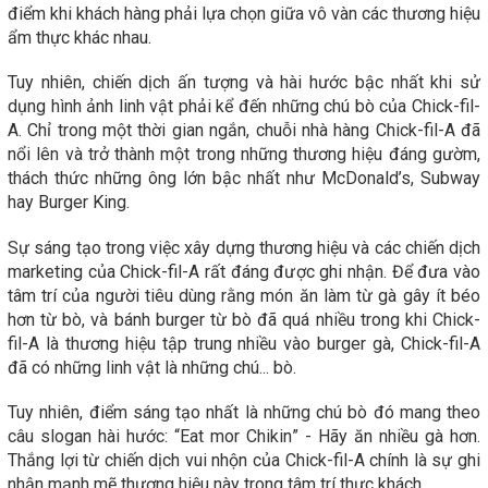
điểm khi khách hàng phải lựa chọn giữa vô vàn các thương hiệu
ẩm thực khác nhau.
Tuy nhiên, chiến dịch ấn tượng và hài hước bậc nhất khi sử
dụng hình ảnh linh vật phải kể đến những chú bò của Chick-fil-
A. Chỉ trong một thời gian ngắn, chuỗi nhà hàng Chick-fil-A đã
nổi lên và trở thành một trong những thương hiệu đáng gườm,
thách thức những ông lớn bậc nhất như McDonald’s, Subway
hay Burger King.
Sự sáng tạo trong việc xây dựng thương hiệu và các chiến dịch
marketing của Chick-fil-A rất đáng được ghi nhận. Để đưa vào
tâm trí của người tiêu dùng rằng món ăn làm từ gà gây ít béo
hơn từ bò, và bánh burger từ bò đã quá nhiều trong khi Chick-
fil-A là thương hiệu tập trung nhiều vào burger gà, Chick-fil-A
đã có những linh vật là những chú... bò.
Tuy nhiên, điểm sáng tạo nhất là những chú bò đó mang theo
câu slogan hài hước: “Eat mor Chikin” - Hãy ăn nhiều gà hơn.
Thắng lợi từ chiến dịch vui nhộn của Chick-fil-A chính là sự ghi
nhận mạnh mẽ thương hiệu này trong tâm trí thực khách.