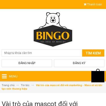
Thanh toán
TÌM KIẾM
ĐĂNG NHẬP
ĐĂNG KÝ
MENU
Trang chủ
Tin tức
Vài trò của mascot đối với marketing - Mascot vũ khí
tạo nên thương hiệu
Vài trò của mascot đối với