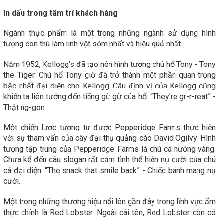
In dấu trong tâm trí khách hàng
Ngành thực phẩm là một trong những ngành sử dụng hình
tượng con thú làm linh vật sớm nhất và hiệu quả nhất.
Năm 1952, Kellogg’s đã tạo nên hình tượng chú hổ Tony - Tony
the Tiger. Chú hổ Tony giờ đã trở thành một phần quan trọng
bậc nhất đại diện cho Kellogg. Câu định vị của Kellogg cũng
khiến ta liên tưởng đến tiếng gừ gừ của hổ: “They’re gr-r-reat” -
Thật ng-gon.
Một chiến lược tương tự được Pepperidge Farms thực hiện
với sự tham vấn của cây đại thụ quảng cáo David Ogilvy. Hình
tượng tập trung của Pepperidge Farms là chú cá nướng vàng.
Chưa kể đến câu slogan rất cảm tình thể hiện nụ cười của chú
cá đại diện: “The snack that smile back” - Chiếc bánh mang nụ
cười.
Một trong những thương hiệu nổi lên gần đây trong lĩnh vực ẩm
thực chính là Red Lobster. Ngoài cái tên, Red Lobster còn có