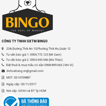
CÔNG TY TNHH SXTM BINGO
23A,Đường Thới An 10,Phường Thới An,Quận 12
Tư vấn báo giá 1 :0904.772.125 (Mr Sam)
Tư vấn báo giá 2 :0934.945.946 (Ms Thảo)
Đặt thuê & mua mẫu có sẵn 0968.899.663 ( Ms Vi)
dohoatrang.vn@gmail.com
MST: 0314709887
Ngày cấp: 03/11/2017
Nơi cấp: Sở KH và ĐT Tp HCM