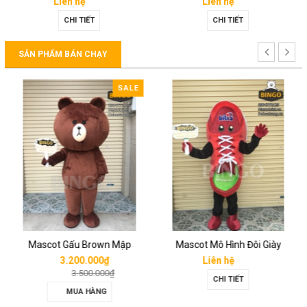
Liên hệ
Liên hệ
CHI TIẾT
CHI TIẾT
SẢN PHẨM BÁN CHẠY
SALE
Mascot Gấu Brown Mập
Mascot Mô Hình Đôi Giày
3.200.000₫
Liên hệ
3.500.000₫
CHI TIẾT
MUA HÀNG