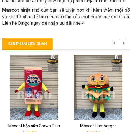
của họ, bất cứ ai từng thấy một bộ phim ninja đã biết điều đó.
Mascot ninja
nhỏ của bạn sẽ tuyệt hơn khi kèm thêm một số
vũ khí đồ chơi để tạo nên cái nhìn của một người hiệp sĩ bí ẩn.
Liên hệ Bingo ngay để nhận ưu đãi nhé~
SẢN PHẨM LIÊN QUAN
Mascot hộp sữa Grown Plus
Mascot Hamberger