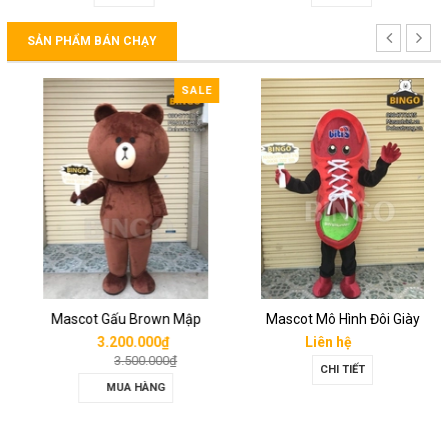
SẢN PHẨM BÁN CHẠY
SALE
Mascot Gấu Brown Mập
Mascot Mô Hình Đôi Giày
3.200.000₫
Liên hệ
3.500.000₫
CHI TIẾT
MUA HÀNG