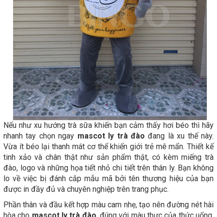
Nếu như xu hướng trà sữa khiến bạn cảm thấy hơi béo thì hãy
nhanh tay chọn ngay
mascot ly trà đào
đang là xu thế này.
Vừa ít béo lại thanh mát cơ thể khiến giới trẻ mê mẩn. Thiết kế
tinh xảo và chân thật như sản phẩm thật, có kèm miếng trà
đào, logo và những họa tiết nhỏ chi tiết trên thân ly. Bạn không
lo về việc bị đánh cắp mẫu mã bởi tên thương hiệu của bạn
được in đầy đủ và chuyên nghiệp trên trang phục.
Phần thân và đầu kết hợp màu cam nhẹ, tạo nên đường nét hài
hòa cho
mascot ly trà đào
, đúng với màu thực của thức uống.