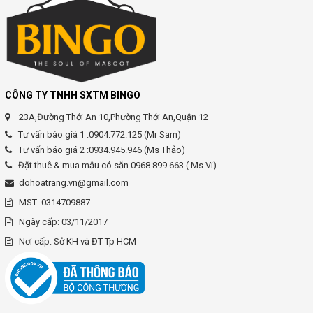
CÔNG TY TNHH SXTM BINGO
23A,Đường Thới An 10,Phường Thới An,Quận 12
Tư vấn báo giá 1 :0904.772.125 (Mr Sam)
Tư vấn báo giá 2 :0934.945.946 (Ms Thảo)
Đặt thuê & mua mẫu có sẵn 0968.899.663 ( Ms Vi)
dohoatrang.vn@gmail.com
MST: 0314709887
Ngày cấp: 03/11/2017
Nơi cấp: Sở KH và ĐT Tp HCM