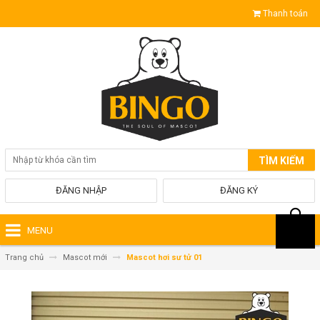
Thanh toán
TÌM KIẾM
ĐĂNG NHẬP
ĐĂNG KÝ
MENU
Trang chủ
Mascot mới
Mascot hơi sư tử 01