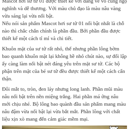
Mascot hơi sư tử 01 được thiết kế với dáng vẻ vô cùng ngộ
nghĩnh và dễ thương. Với màu chủ đạo là màu nâu vàng
vừa sáng lại vừa nổi bật.
Nếu nói sản phẩm Mascot hơi sư tử 01 nổi bật nhất là chỗ
nào thì chắc chắn chính là phần đầu. Bởi phần đầu được
thiết kế một cách tỉ mỉ và chi tiết.
Khuôn mặt của sư tử rất nhỏ, thế nhưng phần lông bờm
bao quanh khuôn mặt lại không hề nhỏ chút nào, sự đối lập
ấy càng làm nổi bật nét đáng yêu trên mặt sư tử. Các bộ
phận trên mặt của bé sư tử đều được thiết kế một cách cẩn
thận.
Đôi mắt to, tròn, đen láy nhưng long lanh. Phần mũi màu
nâu nổi bật trên nền miệng trắng. Hai phần má ửng nâu
mới chịu nhé. Bộ lông bao quành đầu sản phẩm mang màu
nâu đậm vừa nổi bật lại vừa bắt mắt. Phần lông với chất
liệu xịn xò mang đến cảm giác mềm mại.