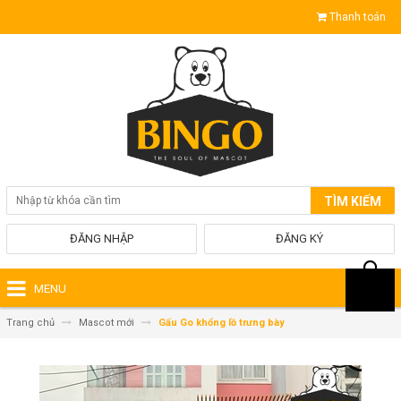
Thanh toán
TÌM KIẾM
ĐĂNG NHẬP
ĐĂNG KÝ
MENU
Trang chủ
Mascot mới
Gấu Go khổng lồ trưng bày