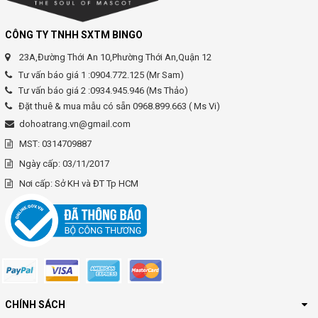
CÔNG TY TNHH SXTM BINGO
23A,Đường Thới An 10,Phường Thới An,Quận 12
Tư vấn báo giá 1 :0904.772.125 (Mr Sam)
Tư vấn báo giá 2 :0934.945.946 (Ms Thảo)
Đặt thuê & mua mẫu có sẵn 0968.899.663 ( Ms Vi)
dohoatrang.vn@gmail.com
MST: 0314709887
Ngày cấp: 03/11/2017
Nơi cấp: Sở KH và ĐT Tp HCM
CHÍNH SÁCH