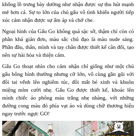
khổng lồ trưng bày dường như nhận được sự thu hút mạnh
mẽ hơn cả. Sự to lớn của chú gấu vô tình khiến người tiếp
xúc cảm nhận được sự ấm áp và chở che.
Ngoại hình của Gấu Go không quá sặc sỡ, thậm chí còn có
phần khá giản đơn, màu sắc chủ đạo là màu nude sáng.
Phần đầu, thân, mình và tay chân được thiết kế cân đối, tạo
nên sự hài hòa và thiện cảm.
Gấu Go thoạt nhìn cho cảm nhận chỉ giống như một chú
gấu bông bình thường nhưng cỡ lớn, vô cùng gần gũi với
đôi tai vểnh lên nghiêm túc, đôi mắt bé xinh và khuôn
miệng mỉm cười nhẹ. Gấu Go được thiết kế, khoác lên
mình chiếc áo phông màu trắng nhẹ nhàng, với những
đường cong màu đỏ phía vạt áo và dòng chữ thương hiệu
ngay trước ngực GO!