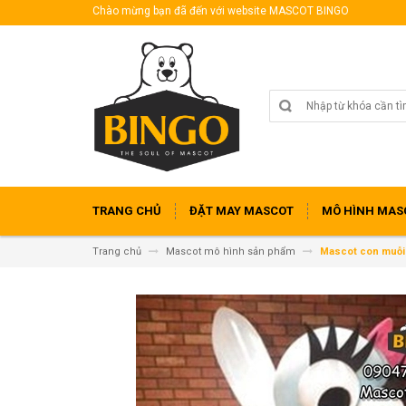
Chào mừng bạn đã đến với website MASCOT BINGO
TRANG CHỦ
ĐẶT MAY MASCOT
MÔ HÌNH MAS
Trang chủ
Mascot mô hình sản phẩm
Mascot con muỗi