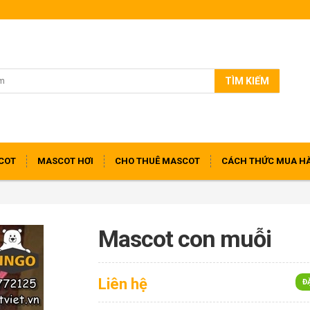
TÌM KIẾM
COT
MASCOT HƠI
CHO THUÊ MASCOT
CÁCH THỨC MUA H
Mascot con muỗi
Liên hệ
Đ