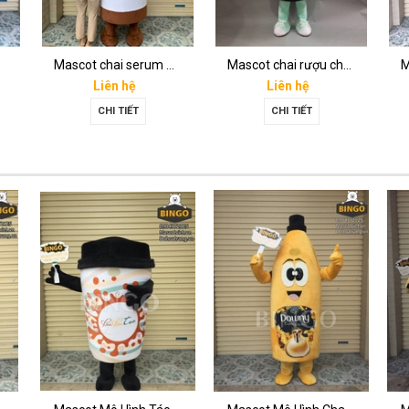
Mascot chai serum Melan tran3x
Mascot chai rượu champagne dom perignon
Liên hệ
Liên hệ
CHI TIẾT
CHI TIẾT