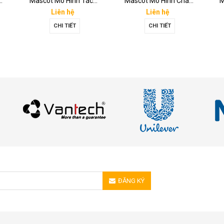
Hình Đôi Giày
Mascot Mô Hình Tách Cafe
Mascot Mô Hình Chai Downy Màu Vàng
Liên hệ
Liên hệ
CHI TIẾT
CHI TIẾT
ĐĂNG KÝ