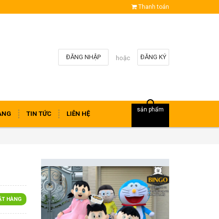
Thanh toán
ĐĂNG NHẬP
ĐĂNG KÝ
hoặc
sản phẩm
ÀNG
TIN TỨC
LIÊN HỆ
ẶT HÀNG