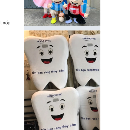
út xốp