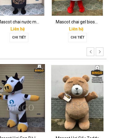
Mascot chai nước mắm Hoàng Gia
Mascot chai gel bioskin
Liên hệ
Liên hệ
Liên 
CHI TIẾT
CHI TIẾT
CHI T