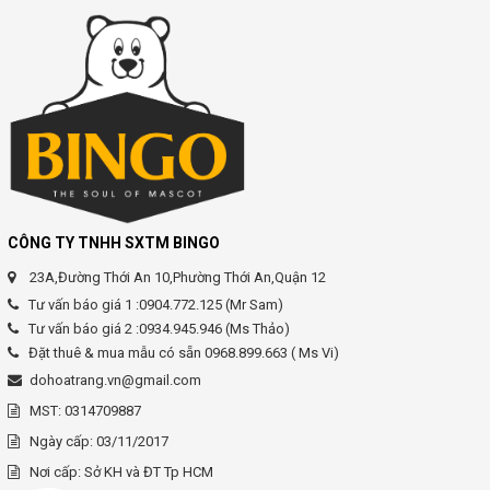
CÔNG TY TNHH SXTM BINGO
23A,Đường Thới An 10,Phường Thới An,Quận 12
Tư vấn báo giá 1 :0904.772.125 (Mr Sam)
Tư vấn báo giá 2 :0934.945.946 (Ms Thảo)
Đặt thuê & mua mẫu có sẵn 0968.899.663 ( Ms Vi)
dohoatrang.vn@gmail.com
MST: 0314709887
Ngày cấp: 03/11/2017
Nơi cấp: Sở KH và ĐT Tp HCM