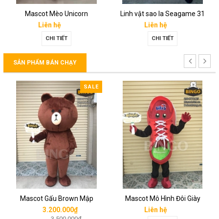
Mascot Mèo Unicorn
Linh vật sao la Seagame 31
Liên hệ
Liên hệ
CHI TIẾT
CHI TIẾT
SẢN PHẨM BÁN CHẠY
SALE
Mascot Gấu Brown Mập
Mascot Mô Hình Đôi Giày
3.200.000₫
Liên hệ
3.500.000₫