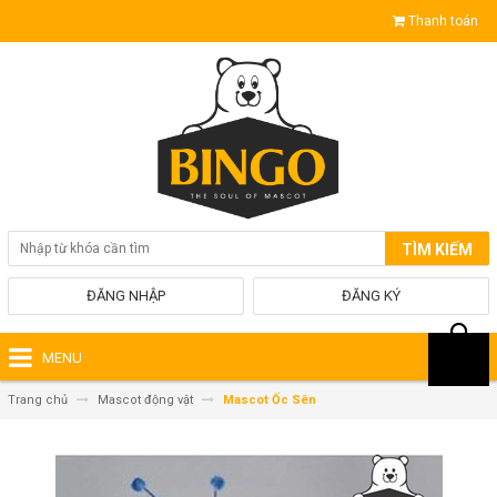
Thanh toán
TÌM KIẾM
ĐĂNG NHẬP
ĐĂNG KÝ
MENU
Trang chủ
Mascot động vật
Mascot Ốc Sên