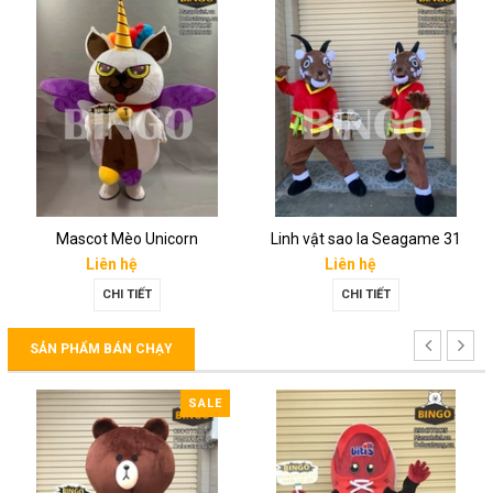
Mascot Mèo Unicorn
Linh vật sao la Seagame 31
Liên hệ
Liên hệ
CHI TIẾT
CHI TIẾT
SẢN PHẨM BÁN CHẠY
SALE