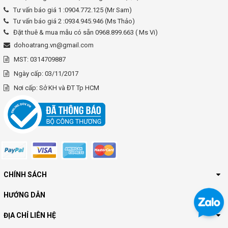
Tư vấn báo giá 1 :0904.772.125 (Mr Sam)
Tư vấn báo giá 2 :0934.945.946 (Ms Thảo)
Đặt thuê & mua mẫu có sẵn 0968.899.663 ( Ms Vi)
dohoatrang.vn@gmail.com
MST: 0314709887
Ngày cấp: 03/11/2017
Nơi cấp: Sở KH và ĐT Tp HCM
CHÍNH SÁCH
HƯỚNG DẪN
ĐỊA CHỈ LIÊN HỆ