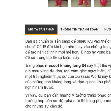
MÔ TẢ SẢN PHẨM
THÔNG TIN THANH TOÁN
HƯỚ
Bạn đã chuẩn bị sẵn sàng để phiêu lưu vào thế g
chưa? Có lẽ đôi khi bạn nên thay vào những tra
để tạo nên cái nhìn mới mẻ hơn. Bingo hy vọng bạn
để sử trong dịp lễ/sự kiện... này.
Trang phục
mascot khủng long 04
này thật thú v
giả màu vàng đe dọa, tạo cảm giác nguy hiểm, c
một trải nghiệm thực sự của Jurassic World này kh
của những con khủng long và dạo quanh khu phố 
nghìn năm trước.
Vì vậy, dù bạn cần những ý tưởng trang phục c
trường hợp cần sự đột phá mới thì trang phục
ma
cho những sự kiện đó.