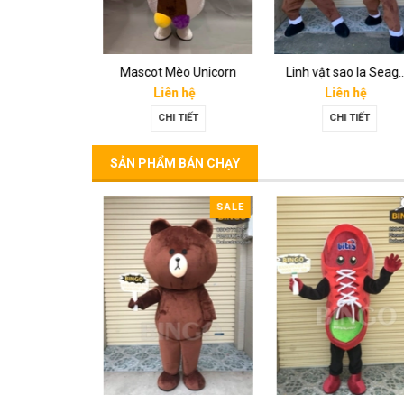
sói Onway
Mascot Mèo Unicorn
Linh vật sao la S
n hệ
Liên hệ
Liên hệ
I TIẾT
CHI TIẾT
CHI TIẾT
SẢN PHẨM BÁN CHẠY
SALE