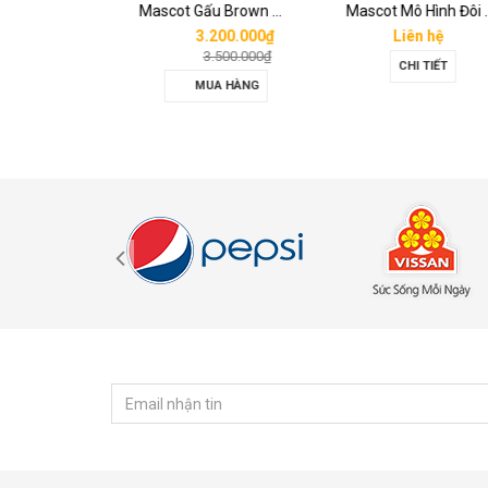
Mascot hơi Diana Sensi
Mascot Gấu Brown Mập
Mascot Mô 
n hệ
3.200.000₫
Liên hệ
3.500.000₫
I TIẾT
CHI TIẾT
MUA HÀNG
ĐĂNG KÝ NHẬN TIN