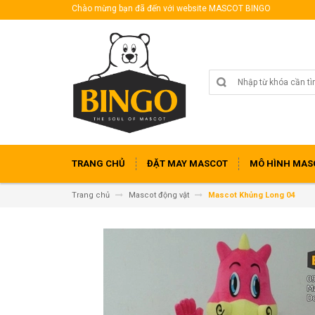
Chào mừng bạn đã đến với website MASCOT BINGO
TRANG CHỦ
ĐẶT MAY MASCOT
MÔ HÌNH MAS
Trang chủ
Mascot động vật
Mascot Khủng Long 04