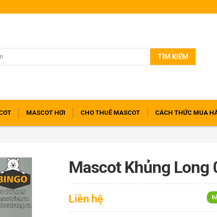
TÌM KIẾM
COT
MASCOT HƠI
CHO THUÊ MASCOT
CÁCH THỨC MUA H
Mascot Khủng Long 
Liên hệ
Đ