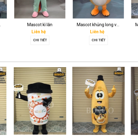
eagame 31
Mascot kì lân
Mascot khủng long vàng
Liên hệ
Liên hệ
CHI TIẾT
CHI TIẾT