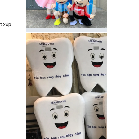
út xốp