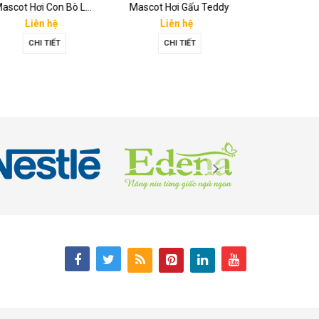
Mascot Hơi Con Bò Lothamilk
Mascot Hơi Gấu Teddy
Mascot Ông
Liên hệ
Liên hệ
Liên 
CHI TIẾT
CHI TIẾT
CHI T