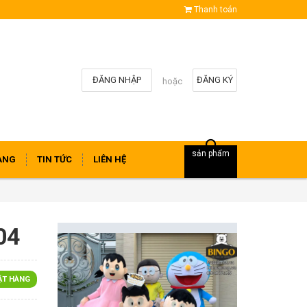
Thanh toán
ĐĂNG NHẬP
ĐĂNG KÝ
hoặc
sản phẩm
ÀNG
TIN TỨC
LIÊN HỆ
04
ẶT HÀNG