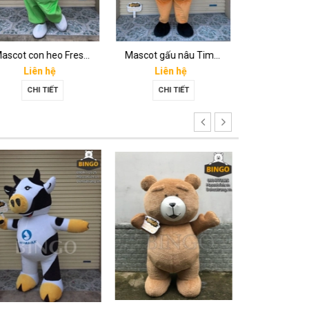
Mascot con heo Fresh mart
Mascot gấu nâu Timona
Liên hệ
Liên hệ
Liên 
CHI TIẾT
CHI TIẾT
CHI T