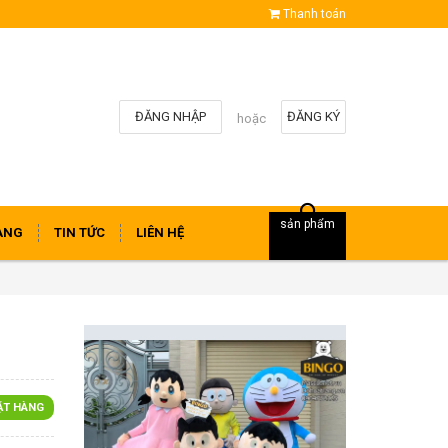
Thanh toán
ĐĂNG NHẬP
ĐĂNG KÝ
hoặc
sản phẩm
ÀNG
TIN TỨC
LIÊN HỆ
ẶT HÀNG