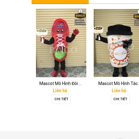
SALE
Mascot Gấu Brown Mập
Mascot Mô Hình Đôi Giày
Mascot Mô 
.200.000₫
Liên hệ
Liên hệ
3.500.000₫
CHI TIẾT
CHI TIẾT
UA HÀNG