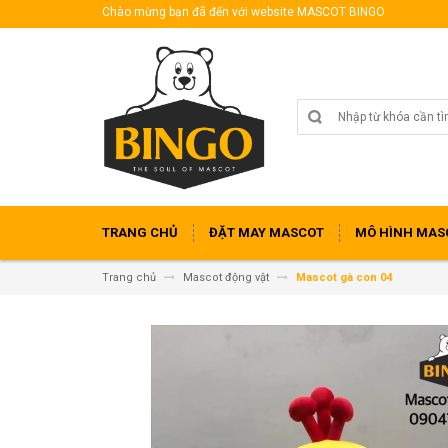
Chào mừng bạn đã đến với website MASCOT BINGO
TRANG CHỦ
ĐẶT MAY MASCOT
MÔ HÌNH MAS
Trang chủ
Mascot động vật
Mascot gà con 04