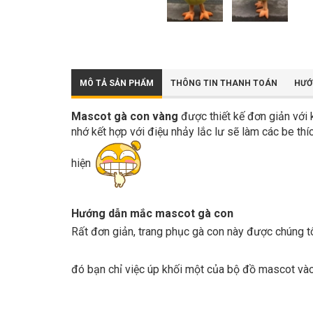
MÔ TẢ SẢN PHẨM
THÔNG TIN THANH TOÁN
HƯỚ
Mascot gà con vàng
được thiết kế đơn giản với 
nhớ kết hợp với điệu nhảy lắc lư sẽ làm các be th
hiện
Hướng dẫn mắc mascot gà con
Rất đơn giản, trang phục gà con này được chúng tôi
đó bạn chỉ việc úp khối một của bộ đồ mascot và