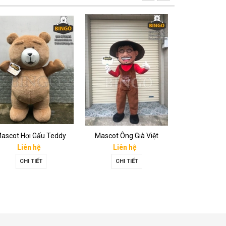
ascot Hơi Gấu Teddy
Mascot Ông Già Việt
Liên hệ
Liên hệ
Liên 
CHI TIẾT
CHI TIẾT
CHI T