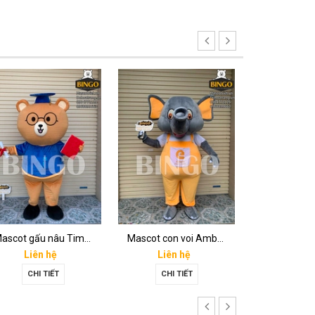
Mascot gấu nâu Timona
Mascot con voi Amber
Mascot co
Liên hệ
Liên hệ
Liên 
CHI TIẾT
CHI TIẾT
CHI T