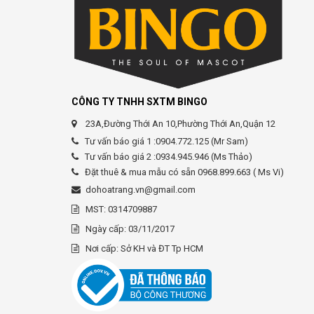
CÔNG TY TNHH SXTM BINGO
23A,Đường Thới An 10,Phường Thới An,Quận 12
Tư vấn báo giá 1 :0904.772.125 (Mr Sam)
Tư vấn báo giá 2 :0934.945.946 (Ms Thảo)
Đặt thuê & mua mẫu có sẵn 0968.899.663 ( Ms Vi)
dohoatrang.vn@gmail.com
MST: 0314709887
Ngày cấp: 03/11/2017
Nơi cấp: Sở KH và ĐT Tp HCM