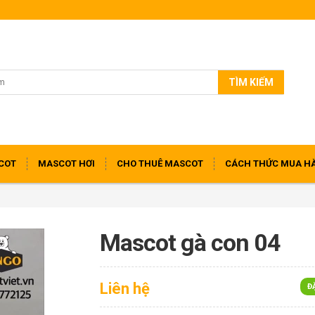
TÌM KIẾM
COT
MASCOT HƠI
CHO THUÊ MASCOT
CÁCH THỨC MUA H
Mascot gà con 04
Liên hệ
Đ