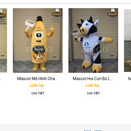
Hình Tách Cafe
Mascot Mô Hình Chai Downy Màu Vàng
Mascot Hơi Con Bò Lothamilk
M
Liên hệ
Liên hệ
CHI TIẾT
CHI TIẾT