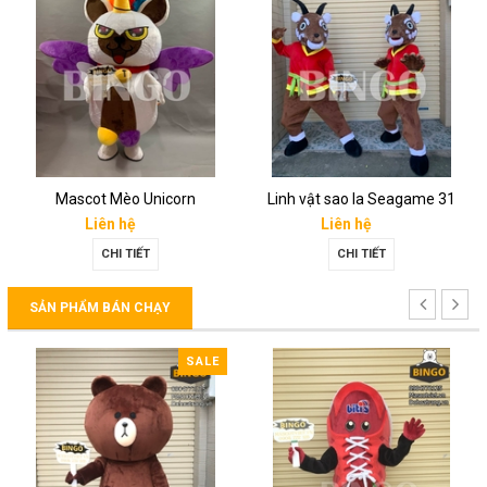
Mascot Mèo Unicorn
Linh vật sao la Seagame 31
Liên hệ
Liên hệ
CHI TIẾT
CHI TIẾT
SẢN PHẨM BÁN CHẠY
SALE