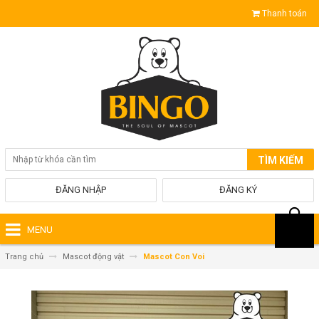
Thanh toán
TÌM KIẾM
ĐĂNG NHẬP
ĐĂNG KÝ
MENU
Trang chủ
Mascot động vật
Mascot Con Voi