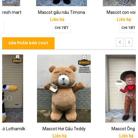
Mascot gấu nâu Timona
Mascot con voi Amber
Liên hệ
Liên hệ
CHI TIẾT
CHI TIẾT
SẢN PHẨM BÁN CHẠY
Mascot Hơi Gấu Teddy
Mascot Ông Già Việt
Liên hệ
Liên hệ