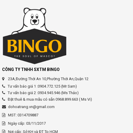
CÔNG TY TNHH SXTM BINGO
23A,Đường Thới An 10,Phường Thới An,Quận 12
Tư vấn báo giá 1 :0904.772.125 (Mr Sam)
Tư vấn báo giá 2 :0934.945.946 (Ms Thảo)
Đặt thuê & mua mẫu có sẵn 0968.899.663 ( Ms Vi)
dohoatrang.vn@gmail.com
MST: 0314709887
Ngày cấp: 03/11/2017
Nơi cấp: Sở KH và ĐT Tp HCM