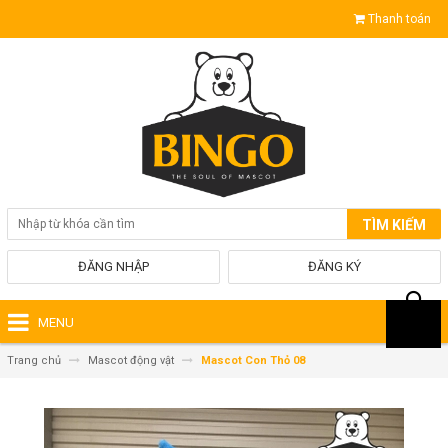
Thanh toán
TÌM KIẾM
ĐĂNG NHẬP
ĐĂNG KÝ
MENU
Trang chủ
Mascot động vật
Mascot Con Thỏ 08