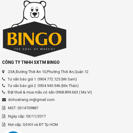
CÔNG TY TNHH SXTM BINGO
23A,Đường Thới An 10,Phường Thới An,Quận 12
Tư vấn báo giá 1 :0904.772.125 (Mr Sam)
Tư vấn báo giá 2 :0934.945.946 (Ms Thảo)
Đặt thuê & mua mẫu có sẵn 0968.899.663 ( Ms Vi)
dohoatrang.vn@gmail.com
MST: 0314709887
Ngày cấp: 03/11/2017
Nơi cấp: Sở KH và ĐT Tp HCM