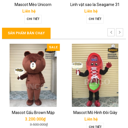
Mascot Mèo Unicorn
Linh vật sao la Seagame 31
Liên hệ
Liên hệ
CHI TIẾT
CHI TIẾT
SẢN PHẨM BÁN CHẠY
SALE
Mascot Gấu Brown Mập
Mascot Mô Hình Đôi Giày
3.200.000₫
Liên hệ
3.500.000₫
CHI TIẾT