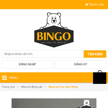
Thanh toán
TÌM KIẾM
ĐĂNG NHẬP
ĐĂNG KÝ
MENU
Trang chủ
Mascot động vật
Mascot Con Heo Hồng