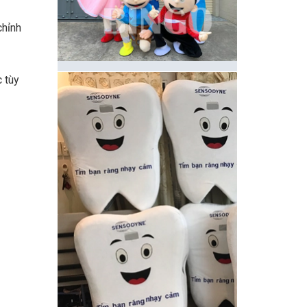
chỉnh
c tùy