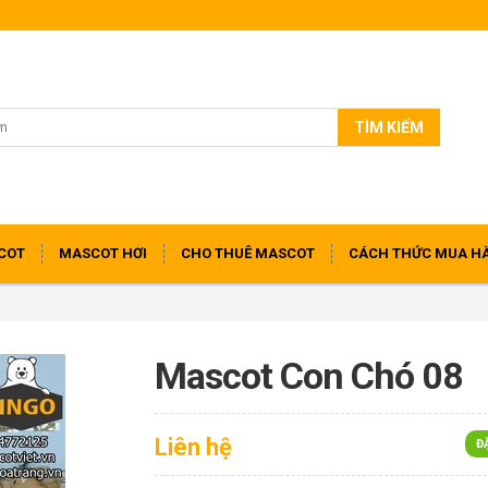
TÌM KIẾM
COT
MASCOT HƠI
CHO THUÊ MASCOT
CÁCH THỨC MUA H
Mascot Con Chó 08
Liên hệ
Đ