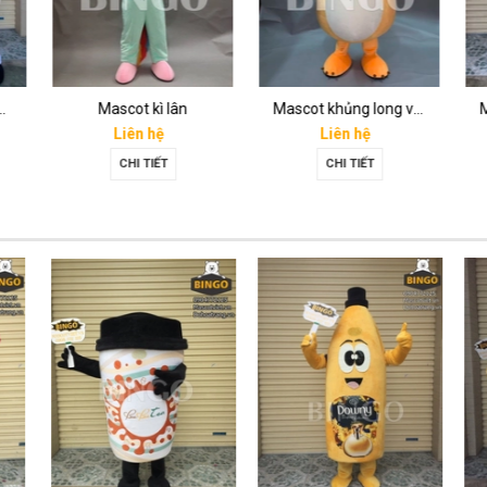
eagame 31
Mascot kì lân
Mascot khủng long vàng
Liên hệ
Liên hệ
CHI TIẾT
CHI TIẾT