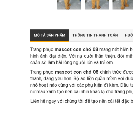
MÔ TẢ SẢN PHẨM
THÔNG TIN THANH TOÁN
HƯỚ
Trang phục
mascot con chó 08
mang nét hiền hò
hình ảnh đại diện. Với nụ cười thân thiện, đôi m
chắn sẽ làm hài lòng người lớn và trẻ em.
Trang phục
mascot con chó 08
chính thức đượ
thành, đáng yêu hơn. Bộ áo liền quần mềm với đuô
nhỏ hoạt náo cùng với các phụ kiện đi kèm. Đầu ta
nơ màu xanh tạo nên cái nhìn khác lạ cho trang ph
Liên hệ ngay với chúng tôi để tạo nên cái tết đặc 