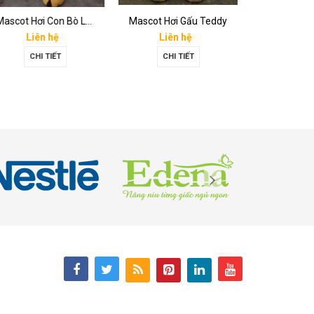
Mascot Hơi Con Bò Lothamilk
Mascot Hơi Gấu Teddy
Mascot Ông
Liên hệ
Liên hệ
Liên 
CHI TIẾT
CHI TIẾT
CHI T