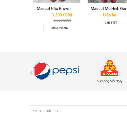
Mascot hơi Diana Sensi
Mascot Gấu Brown Mập
Mascot Mô 
n hệ
3.200.000₫
Liên hệ
3.500.000₫
I TIẾT
CHI TIẾT
MUA HÀNG
ĐĂNG KÝ NHẬN TIN