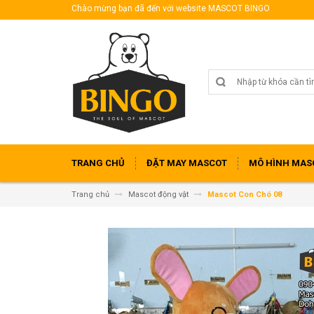
Chào mừng bạn đã đến với website MASCOT BINGO
TRANG CHỦ
ĐẶT MAY MASCOT
MÔ HÌNH MAS
Trang chủ
Mascot động vật
Mascot Con Chó 08