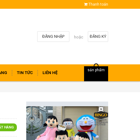
Thanh toán
ĐĂNG NHẬP
ĐĂNG KÝ
hoặc
sản phẩm
ÀNG
TIN TỨC
LIÊN HỆ
ẶT HÀNG