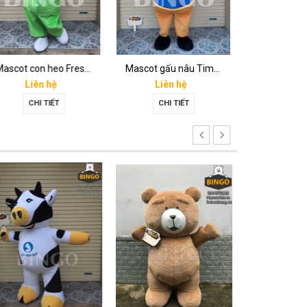
Mascot con heo Fresh mart
Mascot gấu nâu Timona
Liên hệ
Liên hệ
Liên 
CHI TIẾT
CHI TIẾT
CHI T