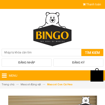
Thanh toán
TÌM KIẾM
ĐĂNG NHẬP
ĐĂNG KÝ
MENU
Trang chủ
Mascot động vật
Mascot Con Cá Heo