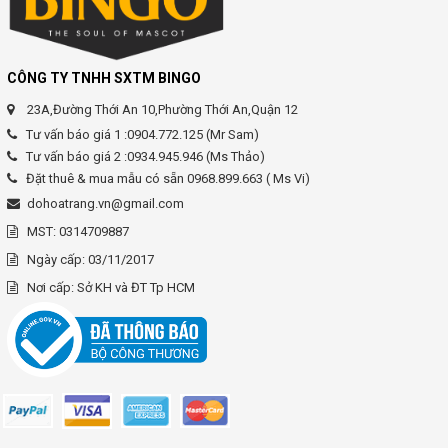
CÔNG TY TNHH SXTM BINGO
23A,Đường Thới An 10,Phường Thới An,Quận 12
Tư vấn báo giá 1 :0904.772.125 (Mr Sam)
Tư vấn báo giá 2 :0934.945.946 (Ms Thảo)
Đặt thuê & mua mẫu có sẵn 0968.899.663 ( Ms Vi)
dohoatrang.vn@gmail.com
MST: 0314709887
Ngày cấp: 03/11/2017
Nơi cấp: Sở KH và ĐT Tp HCM