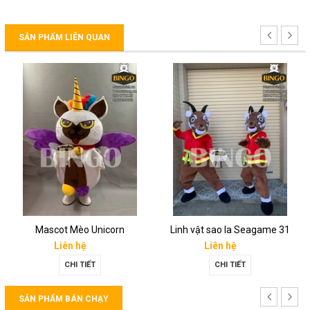
SẢN PHẨM LIÊN QUAN
Mascot Mèo Unicorn
Linh vật sao la Seagame 31
Liên hệ
Liên hệ
CHI TIẾT
CHI TIẾT
SẢN PHẨM BÁN CHẠY