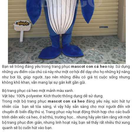
Bạn sẽ trông đáng yêu trong trang phục
mascot con cá heo
này. Sử dụng
những ưu điểm của chú cá này như một cơ hội để dạy cho họ những kỹ năng
như bơi lội, giúp người...tạo nên những điều có giá trị cuộc sống nhưng
không khô khan, vẫn mang lại sự gắn kết gần gũi.
Bộ trang phục cá heo một mảnh màu xanh.
Vật liệu: 100% polyester. Kích thước thông dụng dễ sử dụng.
Trong một bộ trang phục
mascot con cá heo
đáng yêu này, sức hút tự
nhiên của bạn sẽ tỏa sáng, vì vậy hãy sẵn sàng cho mọi người đến với
chuyến đi biển đầy thú vị. Trang phục này hoạt động thích hợp cho các buổi
trình diễn xiếc cá heo, ở sở thú, trường học... nhưng hãy yên tâm rằng với một
bộ trang phục đơn giản, nhưng linh hoạt này, bạn sẽ thấy rất nhiều thứ xung
quanh sẽ bị cuốn hút vào bạn.