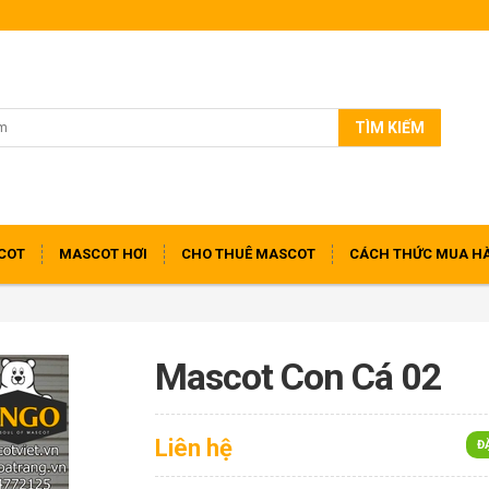
TÌM KIẾM
COT
MASCOT HƠI
CHO THUÊ MASCOT
CÁCH THỨC MUA H
Mascot Con Cá 02
Liên hệ
Đ