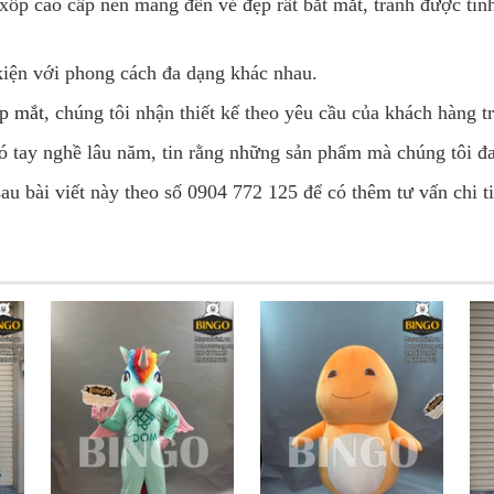
 xốp cao cấp nên mang đến vẻ đẹp rất bắt mắt, tránh được tìn
kiện với phong cách đa dạng khác nhau.
ẹp mắ
t
, chúng tôi nhận thiết kế theo yêu cầu của khách hàng t
ó tay nghề lâu năm, tin rằng những sản phẩm mà chúng tôi đ
au bài viết này theo số 0904 772 125 để có thêm tư vấn chi ti