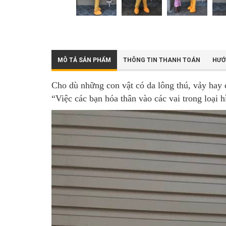
MÔ TẢ SẢN PHẨM
THÔNG TIN THANH TOÁN
HƯỚ
Cho dù những con vật có da lông thú, vảy hay đ
“Việc các bạn hóa thân vào các vai trong loại 