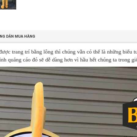
NG DẪN MUA HÀNG
ược trang trí bằng lông thì chúng vẫn có thể là những biểu t
hình quảng cáo đó sẽ dễ dàng hơn vì hầu hết chúng ta trong gi