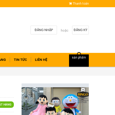
Thanh toán
ĐĂNG NHẬP
ĐĂNG KÝ
hoặc
sản phẩm
ÀNG
TIN TỨC
LIÊN HỆ
ẶT HÀNG