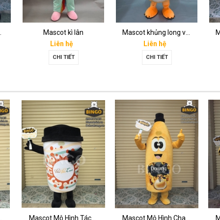
eagame 31
Mascot kì lân
Mascot khủng long vàng
Liên hệ
Liên hệ
CHI TIẾT
CHI TIẾT
Hình Đôi Giày
Mascot Mô Hình Tách Cafe
Mascot Mô Hình Chai Downy Màu Vàng