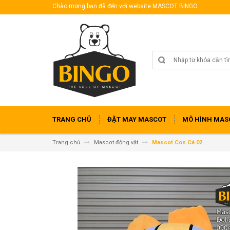
Chào mừng bạn đã đến với website MASCOT BINGO
TRANG CHỦ
ĐẶT MAY MASCOT
MÔ HÌNH MAS
Trang chủ
Mascot động vật
Mascot Con Cá 02