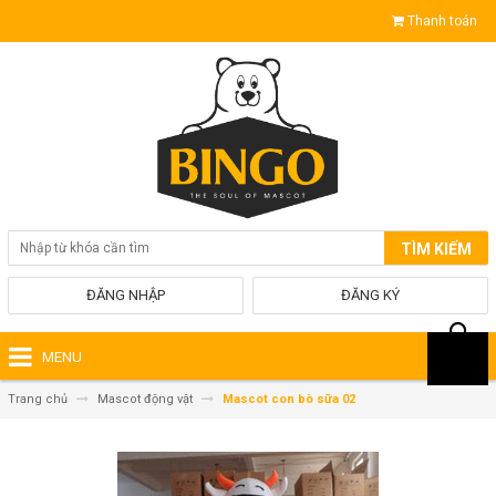
Thanh toán
TÌM KIẾM
ĐĂNG NHẬP
ĐĂNG KÝ
MENU
Trang chủ
Mascot động vật
Mascot con bò sữa 02