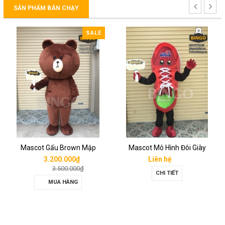
SẢN PHẨM BÁN CHẠY
SALE
Mascot Gấu Brown Mập
Mascot Mô Hình Đôi Giày
3.200.000₫
Liên hệ
3.500.000₫
CHI TIẾT
MUA HÀNG