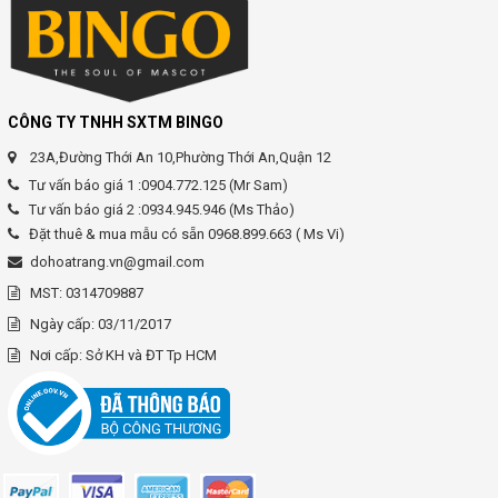
CÔNG TY TNHH SXTM BINGO
23A,Đường Thới An 10,Phường Thới An,Quận 12
Tư vấn báo giá 1 :0904.772.125 (Mr Sam)
Tư vấn báo giá 2 :0934.945.946 (Ms Thảo)
Đặt thuê & mua mẫu có sẵn 0968.899.663 ( Ms Vi)
dohoatrang.vn@gmail.com
MST: 0314709887
Ngày cấp: 03/11/2017
Nơi cấp: Sở KH và ĐT Tp HCM