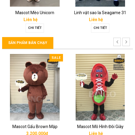
Mascot Mèo Unicorn
Linh vật sao la Seagame 31
Liên hệ
Liên hệ
CHI TIẾT
CHI TIẾT
SẢN PHẨM BÁN CHẠY
SALE
Mascot Gấu Brown Mập
Mascot Mô Hình Đôi Giày
3.200.000₫
Liên hệ