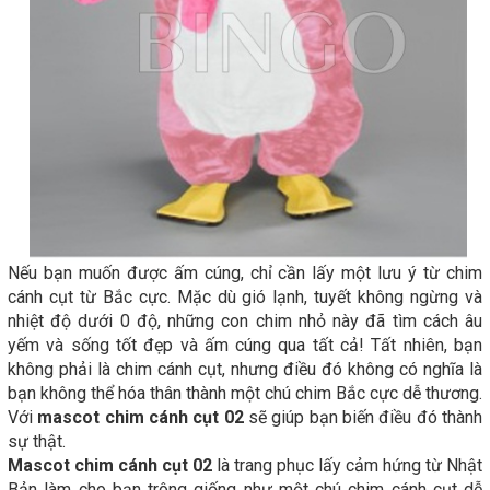
Nếu bạn muốn được ấm cúng, chỉ cần lấy một lưu ý từ chim
cánh cụt từ Bắc cực. Mặc dù gió lạnh, tuyết không ngừng và
nhiệt độ dưới 0 độ, những con chim nhỏ này đã tìm cách âu
yếm và sống tốt đẹp và ấm cúng qua tất cả! Tất nhiên, bạn
không phải là chim cánh cụt, nhưng điều đó không có nghĩa là
bạn không thể hóa thân thành một chú chim Bắc cực dễ thương.
Với
mascot chim cánh cụt 02
sẽ giúp bạn biến điều đó thành
sự thật.
Mascot chim cánh cụt 02
là trang phục lấy cảm hứng từ Nhật
Bản làm cho bạn trông giống như một chú chim cánh cụt dễ