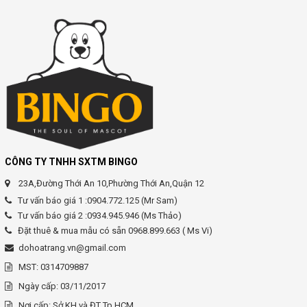
CÔNG TY TNHH SXTM BINGO
23A,Đường Thới An 10,Phường Thới An,Quận 12
Tư vấn báo giá 1 :0904.772.125 (Mr Sam)
Tư vấn báo giá 2 :0934.945.946 (Ms Thảo)
Đặt thuê & mua mẫu có sẵn 0968.899.663 ( Ms Vi)
dohoatrang.vn@gmail.com
MST: 0314709887
Ngày cấp: 03/11/2017
Nơi cấp: Sở KH và ĐT Tp HCM