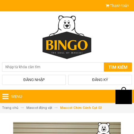
Thanh toán
TÌM KIẾM
ĐĂNG NHẬP
ĐĂNG KÝ
MENU
Trang chủ
Mascot động vật
Mascot Chim Cánh Cụt 02