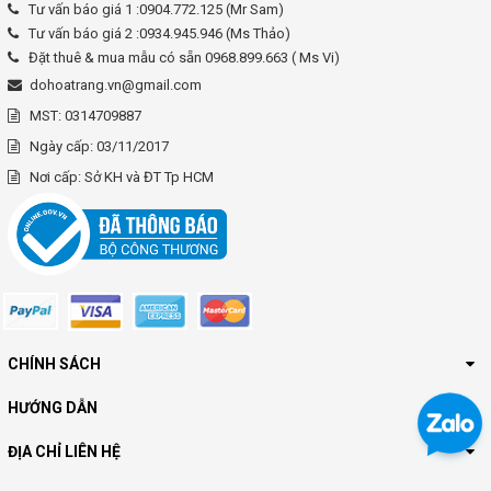
Tư vấn báo giá 1 :0904.772.125 (Mr Sam)
Tư vấn báo giá 2 :0934.945.946 (Ms Thảo)
Đặt thuê & mua mẫu có sẵn 0968.899.663 ( Ms Vi)
dohoatrang.vn@gmail.com
MST: 0314709887
Ngày cấp: 03/11/2017
Nơi cấp: Sở KH và ĐT Tp HCM
CHÍNH SÁCH
HƯỚNG DẪN
ĐỊA CHỈ LIÊN HỆ