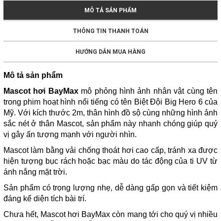
MÔ TẢ SẢN PHẨM
THÔNG TIN THANH TOÁN
HƯỚNG DẪN MUA HÀNG
Mô tả sản phẩm
Mascot hơi BayMax
mô phỏng hình ảnh nhân vật cùng tên
trong phim hoạt hình nổi tiếng có tên Biệt Đội Big Hero 6 của
Mỹ. Với kích thước 2m, thân hình đồ sộ cùng những hình ảnh
sắc nét ở thân Mascot, sản phẩm này nhanh chóng giúp quý
vị gây ấn tượng mạnh với người nhìn.
Mascot làm bằng vải chống thoát hơi cao cấp, tránh xa được
hiện tượng bục rách hoặc bạc màu do tác động của ti UV từ
ánh nắng mặt trời.
Sản phẩm có trọng lượng nhẹ, dễ dàng gấp gọn và tiết kiệm
đáng kể diện tích bài trí.
Chưa hết, Mascot hơi BayMax còn mang tới cho quý vị nhiều