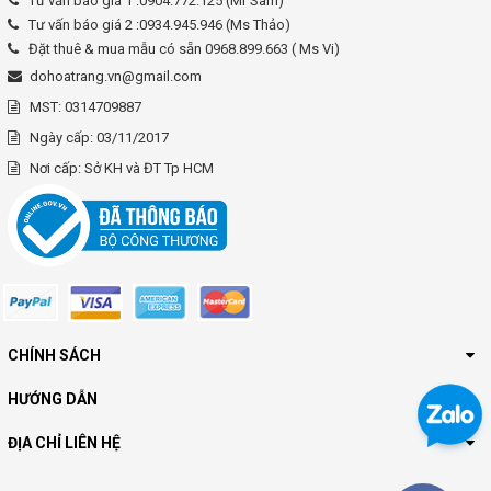
Tư vấn báo giá 1 :0904.772.125 (Mr Sam)
Tư vấn báo giá 2 :0934.945.946 (Ms Thảo)
Đặt thuê & mua mẫu có sẵn 0968.899.663 ( Ms Vi)
dohoatrang.vn@gmail.com
MST: 0314709887
Ngày cấp: 03/11/2017
Nơi cấp: Sở KH và ĐT Tp HCM
CHÍNH SÁCH
HƯỚNG DẪN
ĐỊA CHỈ LIÊN HỆ