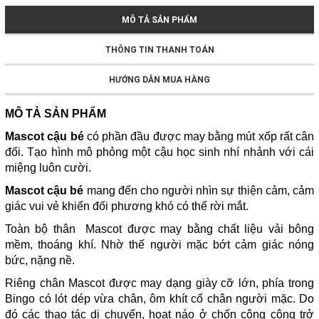
MÔ TẢ SẢN PHẨM
THÔNG TIN THANH TOÁN
HƯỚNG DẪN MUA HÀNG
MÔ TẢ SẢN PHẨM
Mascot cậu bé
có phần đầu được may bằng mút xốp rất cân
đối. Tạo hình mô phỏng một cậu học sinh nhí nhảnh với cái
miệng luôn cười.
Mascot cậu bé
mang đến cho người nhìn sự thiện cảm, cảm
giác vui vẻ khiến đối phương khó có thể rời mắt.
Toàn bộ thân Mascot được may bằng chất liệu vải bông
mềm, thoáng khí. Nhờ thế người mặc bớt cảm giác nóng
bức, nặng nề.
Riêng chân Mascot được may dạng giày cỡ lớn, phía trong
Bingo có lót dép vừa chân, ôm khít cổ chân người mặc. Do
đó các thao tác di chuyển, hoạt náo ở chốn công cộng trở