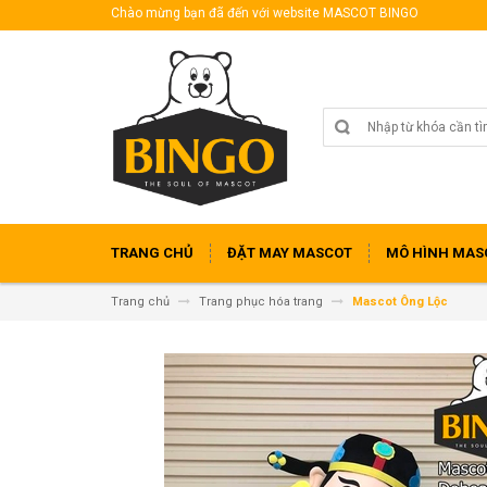
Chào mừng bạn đã đến với website MASCOT BINGO
TRANG CHỦ
ĐẶT MAY MASCOT
MÔ HÌNH MAS
Trang chủ
Trang phục hóa trang
Mascot Ông Lộc