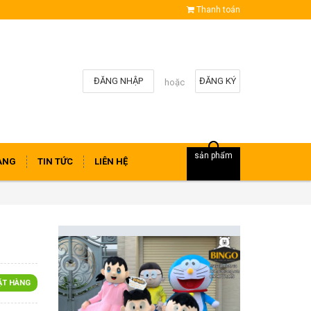
Thanh toán
ĐĂNG NHẬP
ĐĂNG KÝ
hoặc
sản phẩm
ÀNG
TIN TỨC
LIÊN HỆ
ẶT HÀNG