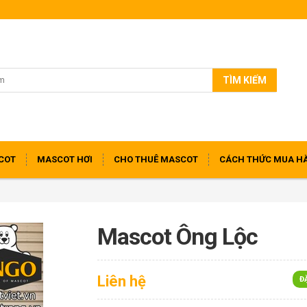
TÌM KIẾM
COT
MASCOT HƠI
CHO THUÊ MASCOT
CÁCH THỨC MUA H
Mascot Ông Lộc
Liên hệ
Đ