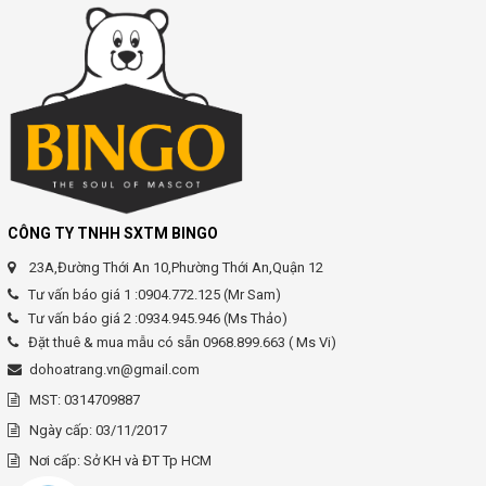
CÔNG TY TNHH SXTM BINGO
23A,Đường Thới An 10,Phường Thới An,Quận 12
Tư vấn báo giá 1 :0904.772.125 (Mr Sam)
Tư vấn báo giá 2 :0934.945.946 (Ms Thảo)
Đặt thuê & mua mẫu có sẵn 0968.899.663 ( Ms Vi)
dohoatrang.vn@gmail.com
MST: 0314709887
Ngày cấp: 03/11/2017
Nơi cấp: Sở KH và ĐT Tp HCM