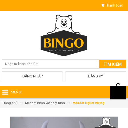
Thanh toán
TÌM KIẾM
ĐĂNG NHẬP
ĐĂNG KÝ
MENU
Trang chủ
Mascot nhân vật hoạt hình
Mascot Người Viking