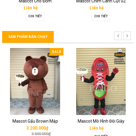
Mascot Chó Đốm
Mascot Chim Cánh Cụt 02
Liên hệ
Liên hệ
CHI TIẾT
CHI TIẾT
SẢN PHẨM BÁN CHẠY
SALE
Mascot Gấu Brown Mập
Mascot Mô Hình Đôi Giày
3.200.000₫
Liên hệ
3.500.000₫