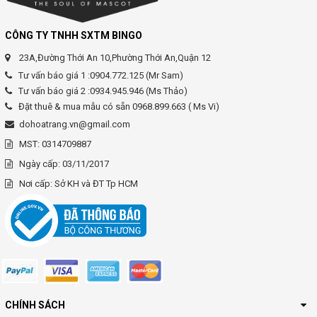
CÔNG TY TNHH SXTM BINGO
23A,Đường Thới An 10,Phường Thới An,Quận 12
Tư vấn báo giá 1 :0904.772.125 (Mr Sam)
Tư vấn báo giá 2 :0934.945.946 (Ms Thảo)
Đặt thuê & mua mẫu có sẵn 0968.899.663 ( Ms Vi)
dohoatrang.vn@gmail.com
MST: 0314709887
Ngày cấp: 03/11/2017
Nơi cấp: Sở KH và ĐT Tp HCM
CHÍNH SÁCH