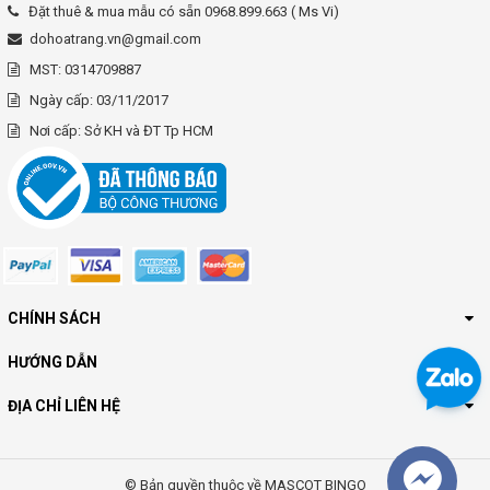
Đặt thuê & mua mẫu có sẵn 0968.899.663 ( Ms Vi)
dohoatrang.vn@gmail.com
MST: 0314709887
Ngày cấp: 03/11/2017
Nơi cấp: Sở KH và ĐT Tp HCM
CHÍNH SÁCH
HƯỚNG DẪN
ĐỊA CHỈ LIÊN HỆ
© Bản quyền thuộc về MASCOT BINGO